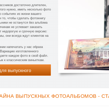
ассников достаточно длителен,
того нужно, иметь несколько фото
о событиях из жизни вашего
и то, чтобы сделать фотокнигу
ьники не останутся без альбома
ричинам не успевает заказать
т недорогую и срочную версию:
ы, они всегда ждут клиентов на
нии напечатать у нас образа
 Вариацию изготовленного
щаете каждое фото в свой файл.
ык к классическим виньеткам.
для выпускного
АЙНА ВЫПУСКНЫХ ФОТОАЛЬБОМОВ - С