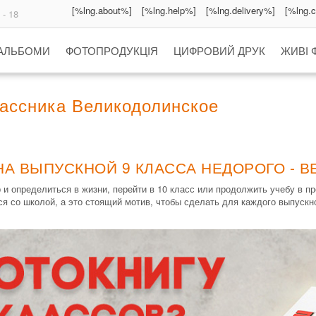
[%lng.about%]
[%lng.help%]
[%lng.delivery%]
[%lng.
 - 18
 АЛЬБОМИ
ФОТОПРОДУКЦІЯ
ЦИФРОВИЙ ДРУК
ЖИВІ 
ассника Великодолинское
НА ВЫПУСКНОЙ 9 КЛАССА НЕДОРОГО - 
 и определиться в жизни, перейти в 10 класс или продолжить учебу в 
ся со школой, а это стоящий мотив, чтобы сделать для каждого выпускн