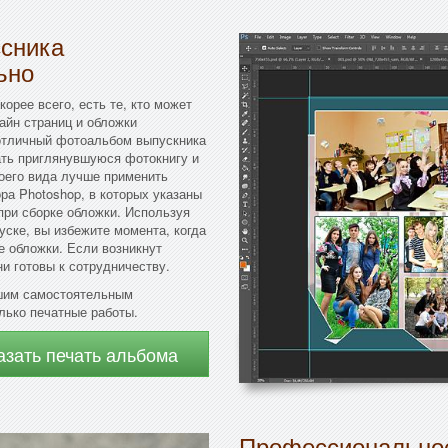
ссника
ьно
орее всего, есть те, кто может
айн страниц и обложки
 отличный фотоальбом выпускника
ать приглянувшуюся фотокнигу и
оего вида лучше применить
а Photoshop, в которых указаны
при сборке обложки. Используя
ске, вы избежите момента, когда
е обложки. Если возникнут
и готовы к сотрудничеству.
ашим самостоятельным
лько печатные работы.
азать печать альбома
Профессиональное