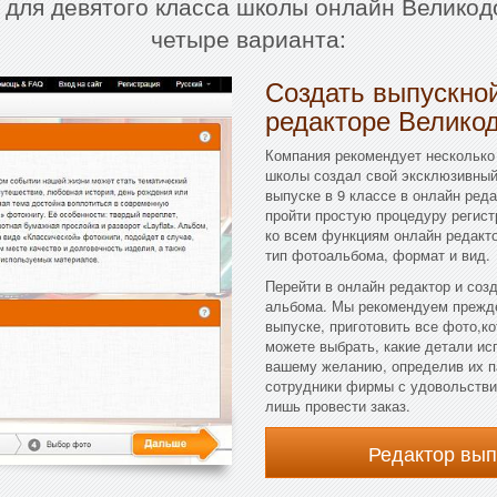
м для девятого класса школы онлайн Великод
четыре варианта:
Создать выпускной
редакторе Велико
Компания рекомендует несколько 
школы создал свой эксклюзивный
выпуске в 9 классе в онлайн ред
пройти простую процедуру регист
ко всем функциям онлайн редакто
тип фотоальбома, формат и вид.
Перейти в онлайн редактор и соз
альбома. Мы рекомендуем прежде
выпуске, приготовить все фото,ко
можете выбрать, какие детали исп
вашему желанию, определив их па
сотрудники фирмы с удовольствие
лишь провести заказ.
Редактор вы