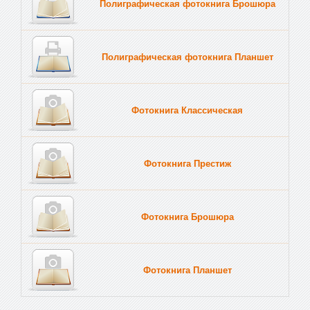
Полиграфическая фотокнига Брошюра
Полиграфическая фотокнига Планшет
Тве
Фотокнига Классическая
Фотокнига Престиж
Фотокнига Брошюра
Фотокнига Планшет
Тве