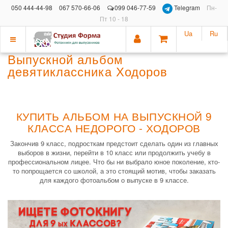
050 444-44-98
067 570-66-06
099 046-77-59
Telegram
Пн-
Пт 10 - 18
Ua
Ru
Показать
Выпускной альбом
меню
девятиклассника Ходоров
КУПИТЬ АЛЬБОМ НА ВЫПУСКНОЙ 9
КЛАССА НЕДОРОГО - ХОДОРОВ
Закончив 9 класс, подросткам предстоит сделать один из главных
выборов в жизни, перейти в 10 класс или продолжить учебу в
профессиональном лицее. Что бы ни выбрало юное поколение, кто-
то попрощается со школой, а это стоящий мотив, чтобы заказать
для каждого фотоальбом о выпуске в 9 классе.