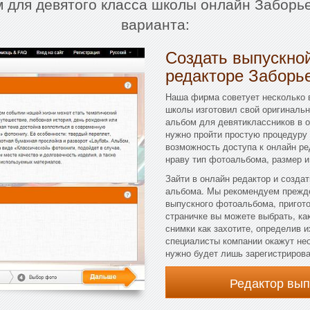
м для девятого класса школы онлайн Заборь
варианта:
Создать выпускной
редакторе Заборь
Наша фирма советует несколько 
школы изготовил свой оригиналь
альбом для девятиклассников в о
нужно пройти простую процедуру 
возможность доступа к онлайн ре
нраву тип фотоальбома, размер и
Зайти в онлайн редактор и созда
альбома. Мы рекомендуем прежде
выпускного фотоальбома, пригото
страничке вы можете выбрать, как
снимки как захотите, определив и
специалисты компании окажут не
нужно будет лишь зарегистрирова
Редактор вы