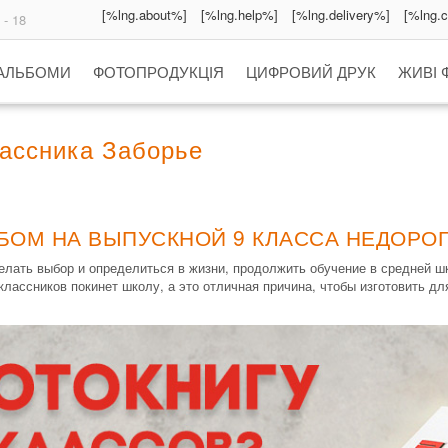
[%lng.about%]
[%lng.help%]
[%lng.delivery%]
[%lng.
 - 18
 АЛЬБОМИ
ФОТОПРОДУКЦІЯ
ЦИФРОВИЙ ДРУК
ЖИВІ 
ассника Заборье
БОМ НА ВЫПУСКНОЙ 9 КЛАССА НЕДОРОГ
елать выбор и определиться в жизни, продолжить обучение в средней 
лассников покинет школу, а это отличная причина, чтобы изготовить д