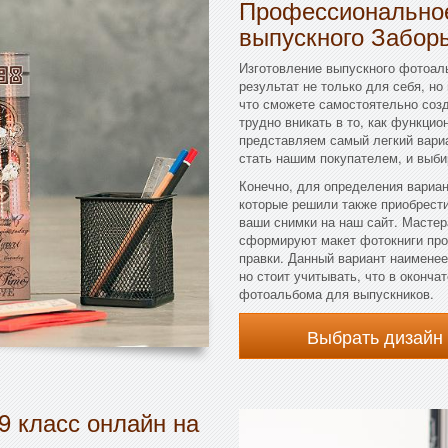
Профессиональное
выпускного Забор
Изготовление выпускного фотоаль
результат не только для себя, но
что сможете самостоятельно созд
трудно вникать в то, как функцио
представляем самый легкий вариа
стать нашим покупателем, и выби
Конечно, для определения вариа
которые решили также приобрест
ваши снимки на наш сайт. Масте
сформируют макет фотокниги про 
правки. Данный вариант наименее
но стоит учитывать, что в оконч
фотоальбома для выпускников.
Выбрать дизайн
9 класс онлайн на