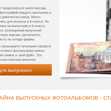
ет продолжаться около месяца.
 фотографий каждого школьника и
и девятиклассников. Много
нигу для выпуска в 9 классе. Но
бома на выпускном в 9 классе.
зать полноценный выпускной
чную версию: распечатать
 есть на складе фирмы.
 заказываете печатание портрета
 готового фотоальбома можно
ый снимок в свой файл. Эта
 классические виньетки.
для выпускного
АЙНА ВЫПУСКНЫХ ФОТОАЛЬБОМОВ - С