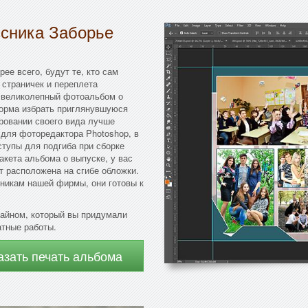
ссника Заборье
ее всего, будут те, кто сам
страничек и переплета
е великолепный фотоальбом о
Форма избрать приглянувшуюся
ировании своего вида лучше
для фоторедактора Photoshop, в
тупы для подгиба при сборке
акета альбома о выпуске, у вас
т расположена на сгибе обложки.
никам нашей фирмы, они готовы к
зайном, который вы придумали
атные работы.
азать печать альбома