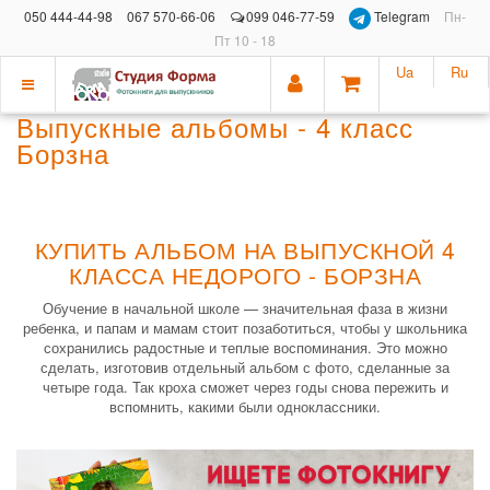
050 444-44-98
067 570-66-06
099 046-77-59
Telegram
Пн-
Пт 10 - 18
Ua
Ru
Показать
Выпускные альбомы - 4 класс
меню
Борзна
КУПИТЬ АЛЬБОМ НА ВЫПУСКНОЙ 4
КЛАССА НЕДОРОГО - БОРЗНА
Обучение в начальной школе — значительная фаза в жизни
ребенка, и папам и мамам стоит позаботиться, чтобы у школьника
сохранились радостные и теплые воспоминания. Это можно
сделать, изготовив отдельный альбом с фото, сделанные за
четыре года. Так кроха сможет через годы снова пережить и
вспомнить, какими были одноклассники.