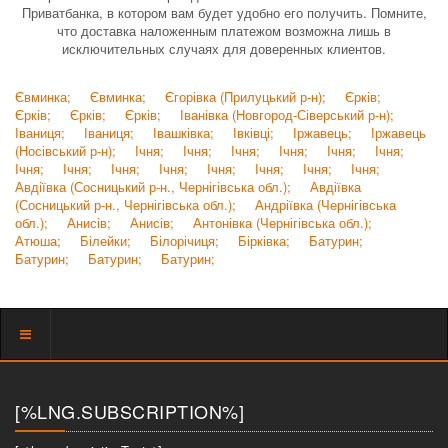
Приватбанка, в котором вам будет удобно его получить. Помните,
что доставка наложенным платежом возможна лишь в
исключительных случаях для доверенных клиентов.
Євминка;
Євминка;
Єгорівка (Прилуцький р-н);
Єрків;
Єрків;
Єрків;
Єрків;
Іванівка (Новгород-Сіверський р-н);
Іваниця;
Іваниця;
Івашківка;
Івківці;
Іржавець;
Іржавець
(Носівський р-н);
Ічня;
Ічня;
Ічня;
Ічня;
Ічня;
Ічня;
Ічня;
Ічня;
Ічня;
Ічня;
Ічня;
Ічня;
Ічня;
Ічня;
Авдіївка (Сосницький р-н., Чернігівська обл.);
Авдіївка
(Сосницький р-н., Чернігівська обл.);
Андріївка (Чернігівська
обл.);
Анисів;
Анисів;
Антонівка (Чернігівська обл.);
Атюша;
Білейки;
Білорічиця;
Бірківка;
Батурин;
Батурин;
Батурин;
Батурин;
Показать
меню
[%LNG.SUBSCRIPTION%]