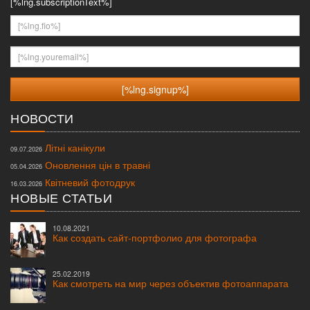
[%lng.subscriptionText%]
[%lng.fio%]
[%lng.youremail%]
НОВОСТИ
Літні канікули
09.07.2026
Оновлення цін в травні
05.04.2026
Квітневий фотодрук
16.03.2026
НОВЫЕ СТАТЬИ
10.08.2021
Как создать сайт-портфолио для фотографа
25.02.2019
Как смотреть на мир через объектив фотоаппарата