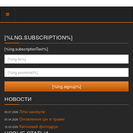
Показать
меню
[%LNG.SUBSCRIPTION%]
[%lng.subscriptionText%]
[%lng.fio%]
[%lng.youremail%]
НОВОСТИ
Літні канікули
09.07.2026
Оновлення цін в травні
05.04.2026
Квітневий фотодрук
16.03.2026
НОВЫЕ СТАТЬИ