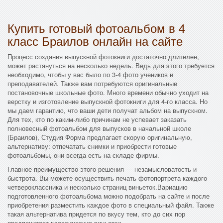
Купить готовый фотоальбом в 4
класс Браилов онлайн на сайте
Процесс создания выпускной фотокниги достаточно длителен,
может растянуться на несколько недель. Ведь для этого требуется
необходимо, чтобы у вас было по 3-4 фото учеников и
преподавателей. Также вам потребуются оригинальные
постановочные школьные фото. Много времени обычно уходит на
верстку и изготовление выпускной фотокниги для 4-го класса. Но
мы даем гарантию, что ваши дети получат альбом на выпускном.
Для тех, кто по каким-либо причинам не успевает заказать
полновесный фотоальбом для выпусков в начальной школе
(Браилов), Студия Форма предлагает скорую оригинальную,
альтернативу: отпечатать снимки и приобрести готовые
фотоальбомы, они всегда есть на складе фирмы.
Главное преимущество этого решения — незамысловатость и
быстрота. Вы можете осуществить печать фотопортрета каждого
четвероклассника и несколько страниц виньеток.Вариацию
подготовленного фотоальбома можно подобрать на сайте и после
приобретения разместить каждое фото в специальный файл. Также
такая альтернатива придется по вкусу тем, кто до сих пор
предпочитает классические виньетки.