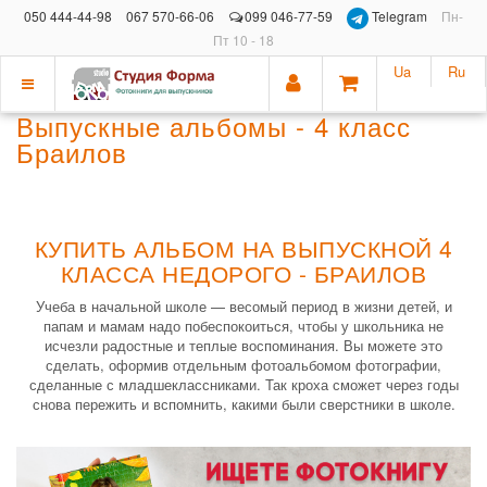
050 444-44-98
067 570-66-06
099 046-77-59
Telegram
Пн-
Пт 10 - 18
Ua
Ru
Показать
Выпускные альбомы - 4 класс
меню
Браилов
КУПИТЬ АЛЬБОМ НА ВЫПУСКНОЙ 4
КЛАССА НЕДОРОГО - БРАИЛОВ
Учеба в начальной школе — весомый период в жизни детей, и
папам и мамам надо побеспокоиться, чтобы у школьника не
исчезли радостные и теплые воспоминания. Вы можете это
сделать, оформив отдельным фотоальбомом фотографии,
сделанные с младшеклассниками. Так кроха сможет через годы
снова пережить и вспомнить, какими были сверстники в школе.