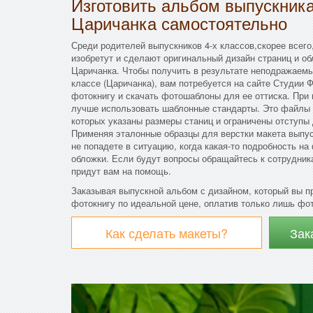
Изготовить альбом выпускни
Царичанка самостоятельно
Среди родителей выпускников 4-х классов,скорее всего
изобретут и сделают оригинальный дизайн страниц и о
Царичанка. Чтобы получить в результате неподражаемы
классе (Царичанка), вам потребуется на сайте Студии
фотокнигу и скачать фотошаблоны для ее оттиска. При
лучше использовать шаблонные стандарты. Это файлы 
которых указаны размеры станиц и ограничены отступы 
Применяя эталонные образцы для верстки макета выпус
не попадете в ситуацию, когда какая-то подробность на
обложки. Если будут вопросы обращайтесь к сотрудни
придут вам на помощь.
Заказывая выпускной альбом с дизайном, который вы п
фотокнигу по идеальной цене, оплатив только лишь фо
Как сделать макеты?
Зак