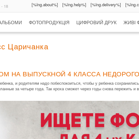
[%lng.about%]
[%lng.help%]
[%lng.delivery%]
[%lng.
 - 18
 АЛЬБОМИ
ФОТОПРОДУКЦІЯ
ЦИФРОВИЙ ДРУК
ЖИВІ 
сс Царичанка
ОМ НА ВЫПУСКНОЙ 4 КЛАССА НЕДОРОГО
ебенка, и родителям надо побеспокоиться, чтобы у ребенка сохранилис
анные за четыре года. Так кроха сможет через годы снова пережить и в