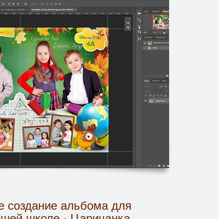
 создание альбома для
дшей школе - Царичанка