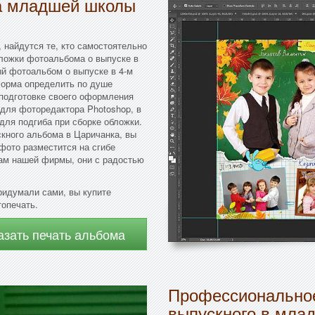
ка младшей школы
, найдутся те, кто самостоятельно
бложки фотоальбома о выпуске в
й фотоальбом о выпуске в 4-м
 Форма определить по душе
 подготовке своего оформления
для фоторедактора Photoshop, в
для подгиба при сборке обложки.
кного альбома в Царичанка, вы
 фото разместится на сгибе
кам нашей фирмы, они с радостью
ридумали сами, вы купите
топечать.
азать печать альбома
Профессиональное
выпускного в мла