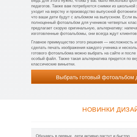
Ведь для этого нужно, чтобы у вас было несколько фот
педагогов. Также вам потребуются снимки из школьной
уходит на верстку и производство выпускной фотокниги
что ваши дети будут с альбомом на выпускном. Если вы
полноценный фотоальбом для учеников четвертых клас
предлагает скорую оригинальную, альтернативу: напеч
изготовленные фотоальбомы, они всегда ждут клиентов
Главное преимущество этого решения — несложность и
сделать печать изображения каждого ученика и несколь
готового фотоальбома можно выбрать на сайте и после
особый файл. Также такая альтернатива придется по вк
классические виньетки.
Выбрать готовый фотоальбом 
НОВИНКИ ДИЗА
Обучаясь в первых, дети активно растут и быстро