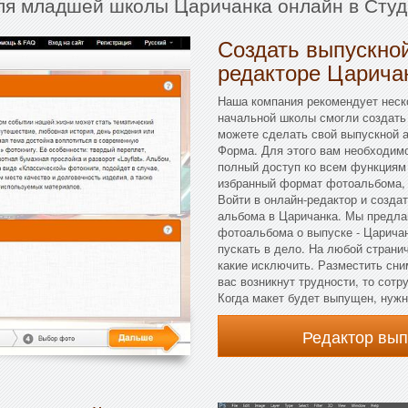
для младшей школы Царичанка онлайн в Студ
Создать выпускной
редакторе Царича
Наша компания рекомендует неско
начальной школы смогли создать
можете сделать свой выпускной а
Форма. Для этого вам необходимо
полный доступ ко всем функциям 
избранный формат фотоальбома, 
Войти в онлайн-редактор и созда
альбома в Царичанка. Мы предла
фотоальбома о выпуске - Царичан
пускать в дело. На любой странич
какие исключить. Разместить сни
вас возникнут трудности, то сот
Когда макет будет выпущен, нужн
Редактор вы