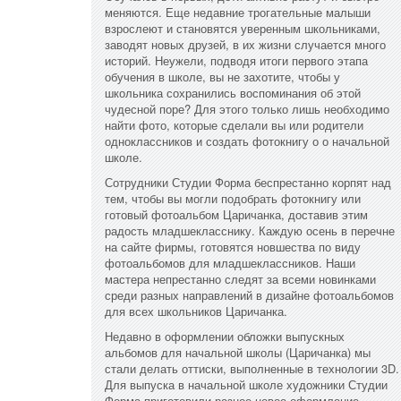
меняются. Еще недавние трогательные малыши
взрослеют и становятся уверенным школьниками,
заводят новых друзей, в их жизни случается много
историй. Неужели, подводя итоги первого этапа
обучения в школе, вы не захотите, чтобы у
школьника сохранились воспоминания об этой
чудесной поре? Для этого только лишь необходимо
найти фото, которые сделали вы или родители
одноклассников и создать фотокнигу о о начальной
школе.
Сотрудники Студии Форма беспрестанно корпят над
тем, чтобы вы могли подобрать фотокнигу или
готовый фотоальбом Царичанка, доставив этим
радость младшекласснику. Каждую осень в перечне
на сайте фирмы, готовятся новшества по виду
фотоальбомов для младшеклассников. Наши
мастера непрестанно следят за всеми новинками
среди разных направлений в дизайне фотоальбомов
для всех школьников Царичанка.
Недавно в оформлении обложки выпускных
альбомов для начальной школы (Царичанка) мы
стали делать оттиски, выполненные в технологии 3D.
Для выпуска в начальной школе художники Студии
Форма приготовили разное новое оформление