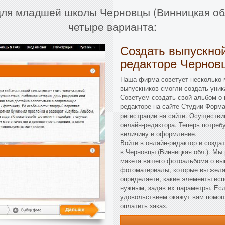
для младшей школы Черновцы (Винницкая об
четыре варианта:
Создать выпускной
редакторе Черновц
Наша фирма советует несколько 
выпускников смогли создать уник
Советуем создать свой альбом о в
редакторе на сайте Студии Форма
регистрации на сайте. Осуществи
онлайн-редактора. Теперь потре
величину и оформление.
Войти в онлайн-редактор и созда
в Черновцы (Винницкая обл.). Мы
макета вашего фотоальбома о вып
фотоматериалы, которые вы жела
определяете, какие элементы испо
нужным, задав их параметры. Есл
удовольствием окажут вам помощ
оплатить заказ.