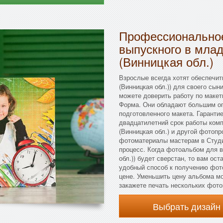
Профессиональное
выпускного в мла
(Винницкая обл.)
Взрослые всегда хотят обеспечи
(Винницкая обл.)) для своего сын
можете доверить работу по маке
Форма. Они обладают большим оп
подготовленного макета. Гаранти
двадцатилетний срок работы ком
(Винницкая обл.) и другой фотоп
фотоматериалы мастерам в Студи
процесс. Когда фотоальбом для 
обл.)) будет сверстан, то вам ост
удобный способ к получению фот
цене. Уменьшить цену альбома мо
закажете печать нескольких фото
Выбрать дизайн