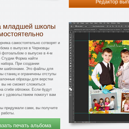
Редактор вы
ка младшей школы
амостоятельно
ерняка самостоятельно сотворят и
ьбома о выпуске в Черновцы
й фотоальбом о выпуске в 4-м
те Студии Форма найти
 набора. При создании
ми шаблонами. Это файлы для
ры станиц и ограничены отступы
талонные образцы для верстки
, вы не сможет сложиться
на сгибе обложки. Если будут
и с удовольствием помогут вам
вы придумали сами, вы получите
 работы.
азать печать альбома