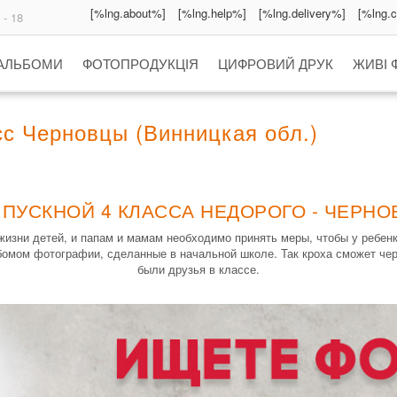
[%lng.about%]
[%lng.help%]
[%lng.delivery%]
[%lng.
 - 18
 АЛЬБОМИ
ФОТОПРОДУКЦІЯ
ЦИФРОВИЙ ДРУК
ЖИВІ 
с Черновцы (Винницкая обл.)
ПУСКНОЙ 4 КЛАССА НЕДОРОГО - ЧЕРНО
изни детей, и папам и мамам необходимо принять меры, чтобы у ребен
омом фотографии, сделанные в начальной школе. Так кроха сможет чер
были друзья в классе.