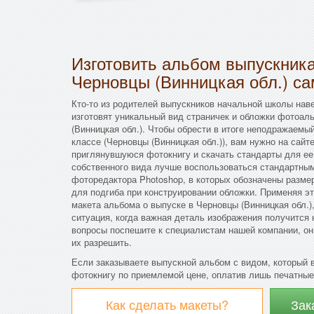
Изготовить альбом выпускни
Черновцы (Винницкая обл.) с
Кто-то из родителей выпускников начальной школы нав
изготовят уникальный вид страничек и обложки фотоал
(Винницкая обл.). Чтобы обрести в итоге неподражаемы
классе (Черновцы (Винницкая обл.)), вам нужно на сай
приглянувшуюся фотокнигу и скачать стандарты для ее
собственного вида лучше воспользоваться стандартны
фоторедактора Photoshop, в которых обозначены разме
для подгиба при конструировании обложки. Применяя э
макета альбома о выпуске в Черновцы (Винницкая обл.)
ситуация, когда важная деталь изображения получится 
вопросы поспешите к специалистам нашей компании, он
их разрешить.
Если заказываете выпускной альбом с видом, который 
фотокнигу по приемлемой цене, оплатив лишь печатные
Как сделать макеты?
Зак