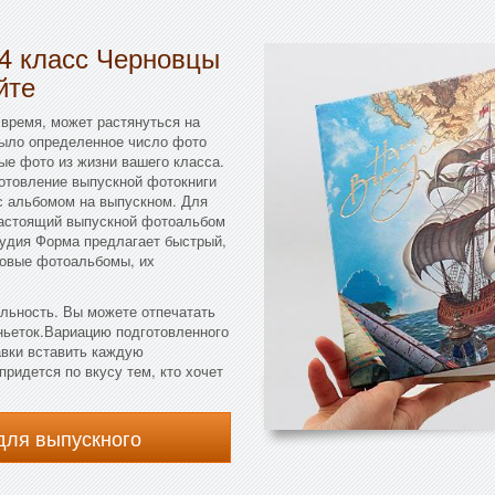
 4 класс Черновцы
йте
 время, может растянуться на
 было определенное число фото
ые фото из жизни вашего класса.
готовление выпускной фотокниги
 с альбомом на выпускном. Для
 настоящий выпускной фотоальбом
тудия Форма предлагает быстрый,
товые фотоальбомы, их
льность. Вы можете отпечатать
иньеток.Вариацию подготовленного
авки вставить каждую
ридется по вкусу тем, кто хочет
для выпускного