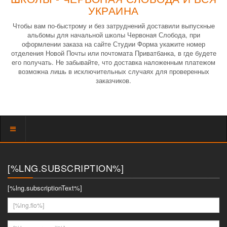
УКРАИНА
Чтобы вам по-быстрому и без затруднений доставили выпускные
альбомы для начальной школы Червоная Слобода, при
оформлении заказа на сайте Студии Форма укажите номер
отделения Новой Почты или почтомата Приватбанка, в где будете
его получать. Не забывайте, что доставка наложенным платежом
возможна лишь в исключительных случаях для проверенных
заказчиков.
Показать
меню
[%LNG.SUBSCRIPTION%]
[%lng.subscriptionText%]
[%lng.fio%]
[%lng.youremail%]