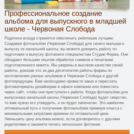
Профессиональное создание
альбома для выпускного в младшей
школе - Червоная Слобода
Родители всегда стремятся обеспечить ребятишек лучшим.
Создавая фотоальбом (Червоная Слобода) для своего малыша к
выпуску из начальной школы, вы можете доверить работу по
подготовке и выпуску фотокниги специалистам Студии Форма. Они
обладают большим опытом обработке снимков и печатании
подготовленного макета. Мы уверены в высоком качестве своей
работы, доказав это за два десятилетия работы фирмы по
изготовлению разных альбомов в Червоная Слобода и другой
фотопродукции. Вам необходимо провести заказ и переслать
фотоматериалы дизайнерам в офисе компании или поместить
через сайт, чтобы они приступили к работе. Когда фотоальбом для
выпускника начальной школы (Червоная Слобода) будет сверстан,
то вам нужно его утвердить, и он будет напечатан. Это наиболее
оптимальный путь к получению фотоальбома премиум класса с
минимальными затратами времени по оптимальной цене.
Уменьшить цену альбома можно, если договоритесь с другими
родителями и закажете печать нескольких фотокниг.