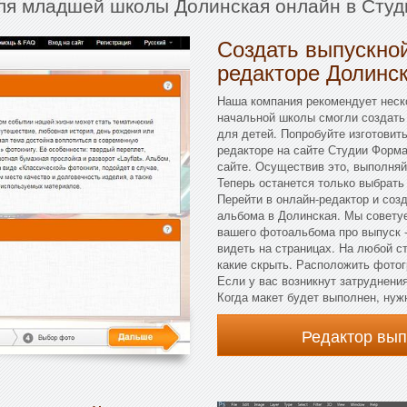
для младшей школы Долинская онлайн в Студ
Создать выпускной
редакторе Долинс
Наша компания рекомендует неско
начальной школы смогли создать
для детей. Попробуйте изготовить
редакторе на сайте Студии Форма
сайте. Осуществив это, выполняй
Теперь останется только выбрат
Перейти в онлайн-редактор и соз
альбома в Долинская. Мы советуе
вашего фотоальбома про выпуск -
видеть на страницах. На любой с
какие скрыть. Расположить фотог
Если у вас возникнут затруднени
Когда макет будет выполнен, нуж
Редактор вы