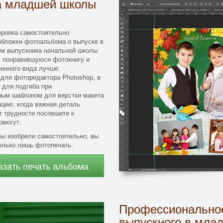
ка младшей школы
ерняка самостоятельно
обложки фотоальбома о выпуске в
ом выпускника начальной школы
ь понравившуюся фотокнигу и
венного вида лучше
для фоторедактора Photoshop, в
 для подгиба при
ным шаблоном для верстки макета
ацию, когда важная деталь
т трудности поспешите к
омогут.
вы изобрели самостоятельно, вы
только лишь фотопечать.
азать печать альбома
Профессиональное
выпускного в мла