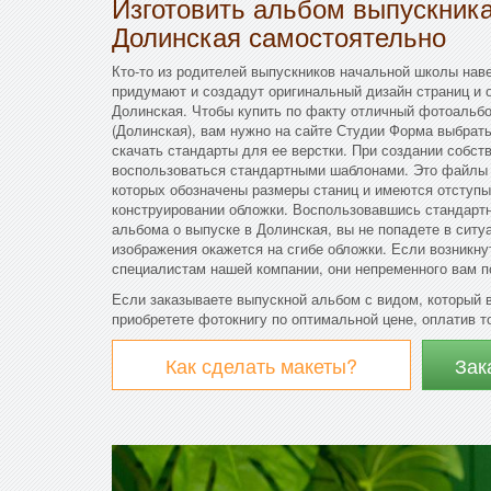
Изготовить альбом выпускни
Долинская самостоятельно
Кто-то из родителей выпускников начальной школы нав
придумают и создадут оригинальный дизайн страниц и 
Долинская. Чтобы купить по факту отличный фотоальб
(Долинская), вам нужно на сайте Студии Форма выбрат
скачать стандарты для ее верстки. При создании собст
воспользоваться стандартными шаблонами. Это файлы 
которых обозначены размеры станиц и имеются отступы
конструировании обложки. Воспользовавшись стандарт
альбома о выпуске в Долинская, вы не попадете в ситу
изображения окажется на сгибе обложки. Если возникну
специалистам нашей компании, они непременного вам п
Если заказываете выпускной альбом с видом, который 
приобретете фотокнигу по оптимальной цене, оплатив 
Как сделать макеты?
Зак