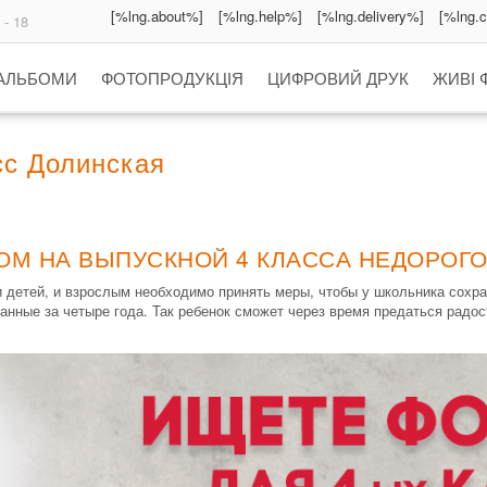
[%lng.about%]
[%lng.help%]
[%lng.delivery%]
[%lng.
 - 18
 АЛЬБОМИ
ФОТОПРОДУКЦІЯ
ЦИФРОВИЙ ДРУК
ЖИВІ 
сс Долинская
ОМ НА ВЫПУСКНОЙ 4 КЛАССА НЕДОРОГО
 детей, и взрослым необходимо принять меры, чтобы у школьника сохр
анные за четыре года. Так ребенок сможет через время предаться радо