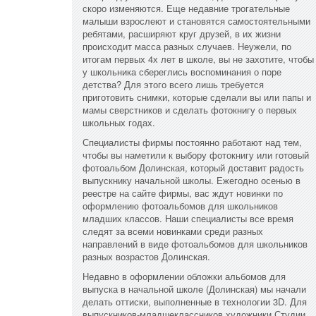
скоро изменяются. Еще недавние трогательные
малыши взрослеют и становятся самостоятельными
ребятами, расширяют круг друзей, в их жизни
происходит масса разных случаев. Неужели, по
итогам первых 4х лет в школе, вы не захотите, чтобы
у школьника сбереглись воспоминания о поре
детства? Для этого всего лишь требуется
приготовить снимки, которые сделали вы или папы и
мамы сверстников и сделать фотокнигу о первых
школьных годах.
Специалисты фирмы постоянно работают над тем,
чтобы вы наметили к выбору фотокнигу или готовый
фотоальбом Долинская, который доставит радость
выпускнику начальной школы. Ежегодно осенью в
реестре на сайте фирмы, вас ждут новинки по
оформлению фотоальбомов для школьников
младших классов. Наши специалисты все время
следят за всеми новинками среди разных
направлений в виде фотоальбомов для школьников
разных возрастов Долинская.
Недавно в оформлении обложки альбомов для
выпуска в начальной школе (Долинская) мы начали
делать оттиски, выполненные в технологии 3D. Для
выпускников-младшеклассников художники Студии