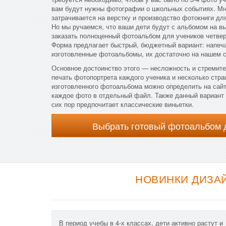
вам будут нужны фотографии о школьных событиях. Мн
затрачивается на верстку и производство фотокниги д
Но мы ручаемся, что ваши дети будут с альбомом на в
заказать полноценный фотоальбом для учеников четвер
Форма предлагает быстрый, бюджетный вариант: напеча
изготовленные фотоальбомы, их достаточно на нашем 
Основное достоинство этого — несложность и стремит
печать фотопортрета каждого ученика и несколько стра
изготовленного фотоальбома можно определить на сайт
каждое фото в отдельный файл. Также данный вариант 
сих пор предпочитает классические виньетки.
Выбрать готовый фотоальбом 
НОВИНКИ ДИЗА
В период учебы в 4-х классах, дети активно растут и