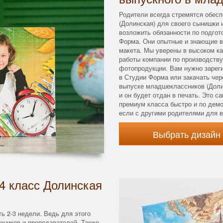
Родители всегда стремятся обес
(Долинская) для своего сынишки и
возложить обязанности по подго
Форма. Они опытные и знающие в
макета. Мы уверены в высоком ка
работы компании по производству
фотопродукции. Вам нужно зарег
в Студии Форма или закачать чере
выпуске младшеклассников (Долин
и он будет отдан в печать. Это 
премиум класса быстро и по дем
если с другими родителями для в
Выбрать дизайн
4 класс Долинская
ь 2-3 недели. Ведь для этого
чеников и преподавателей. Также