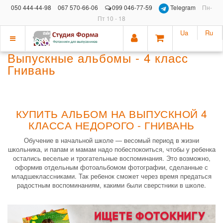
050 444-44-98
067 570-66-06
099 046-77-59
Telegram
Пн-
Пт 10 - 18
Ua
Ru
Показать
Выпускные альбомы - 4 класс
меню
Гнивань
КУПИТЬ АЛЬБОМ НА ВЫПУСКНОЙ 4
КЛАССА НЕДОРОГО - ГНИВАНЬ
Обучение в начальной школе — весомый период в жизни
школьника, и папам и мамам надо побеспокоиться, чтобы у ребенка
остались веселые и трогательные воспоминания. Это возможно,
оформив отдельным фотоальбомом фотографии, сделанные с
младшеклассниками. Так ребенок сможет через время предаться
радостным воспоминаниям, какими были сверстники в школе.