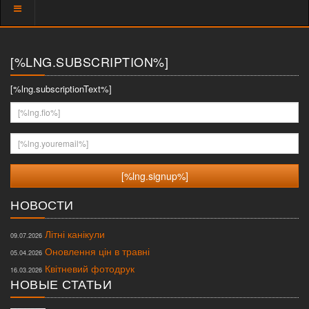
Показать
меню
[%LNG.SUBSCRIPTION%]
[%lng.subscriptionText%]
[%lng.fio%]
[%lng.youremail%]
НОВОСТИ
Літні канікули
09.07.2026
Оновлення цін в травні
05.04.2026
Квітневий фотодрук
16.03.2026
НОВЫЕ СТАТЬИ