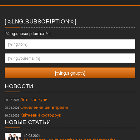
меню
[%LNG.SUBSCRIPTION%]
[%lng.subscriptionText%]
[%lng.fio%]
[%lng.youremail%]
НОВОСТИ
Літні канікули
09.07.2026
Оновлення цін в травні
05.04.2026
Квітневий фотодрук
16.03.2026
НОВЫЕ СТАТЬИ
10.08.2021
Как создать сайт-портфолио для фотографа