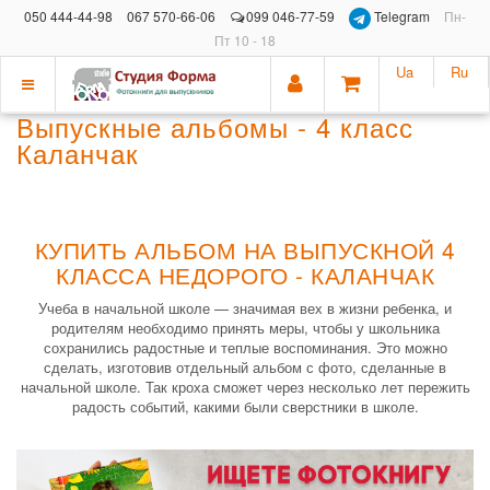
050 444-44-98
067 570-66-06
099 046-77-59
Telegram
Пн-
Пт 10 - 18
Ua
Ru
Показать
Выпускные альбомы - 4 класс
меню
Каланчак
КУПИТЬ АЛЬБОМ НА ВЫПУСКНОЙ 4
КЛАССА НЕДОРОГО - КАЛАНЧАК
Учеба в начальной школе — значимая вех в жизни ребенка, и
родителям необходимо принять меры, чтобы у школьника
сохранились радостные и теплые воспоминания. Это можно
сделать, изготовив отдельный альбом с фото, сделанные в
начальной школе. Так кроха сможет через несколько лет пережить
радость событий, какими были сверстники в школе.