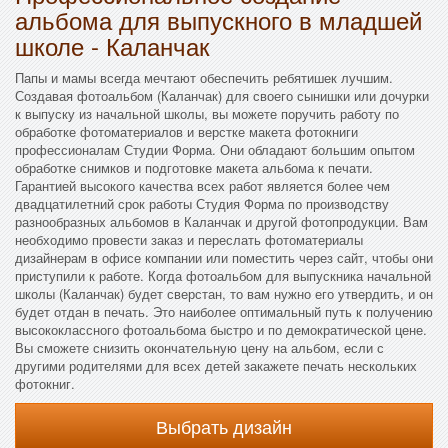
альбома для выпускного в младшей
школе - Каланчак
Папы и мамы всегда мечтают обеспечить ребятишек лучшим.
Создавая фотоальбом (Каланчак) для своего сынишки или дочурки
к выпуску из начальной школы, вы можете поручить работу по
обработке фотоматериалов и верстке макета фотокниги
профессионалам Студии Форма. Они обладают большим опытом
обработке снимков и подготовке макета альбома к печати.
Гарантией высокого качества всех работ является более чем
двадцатилетний срок работы Студия Форма по производству
разнообразных альбомов в Каланчак и другой фотопродукции. Вам
необходимо провести заказ и переслать фотоматериалы
дизайнерам в офисе компании или поместить через сайт, чтобы они
приступили к работе. Когда фотоальбом для выпускника начальной
школы (Каланчак) будет сверстан, то вам нужно его утвердить, и он
будет отдан в печать. Это наиболее оптимальный путь к получению
высококлассного фотоальбома быстро и по демократической цене.
Вы сможете снизить окончательную цену на альбом, если с
другими родителями для всех детей закажете печать нескольких
фотокниг.
Выбрать дизайн