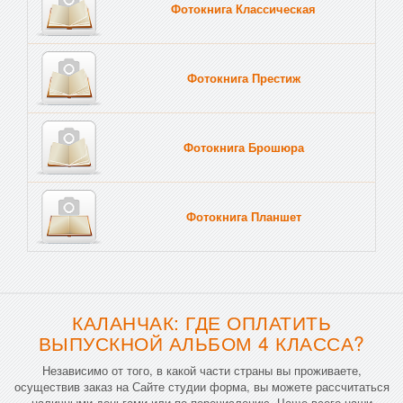
Фотокнига Классическая
Фотокнига Престиж
Фотокнига Брошюра
Фотокнига Планшет
Тве
КАЛАНЧАК: ГДЕ ОПЛАТИТЬ
ВЫПУСКНОЙ АЛЬБОМ 4 КЛАССА?
Независимо от того, в какой части страны вы проживаете,
осуществив заказ на Сайте студии форма, вы можете рассчитаться
наличными деньгами или по перечислению. Чаще всего наши