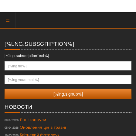
Показать
меню
[%LNG.SUBSCRIPTION%]
[%lng.subscriptionText%]
[%lng.fio%]
[%lng.youremail%]
НОВОСТИ
Літні канікули
09.07.2026
Оновлення цін в травні
05.04.2026
Квітневий фотодрук
16.03.2026