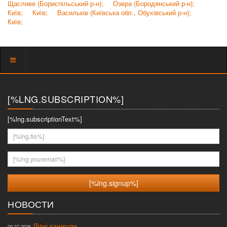
Щасливе (Бориспільський р-н);
Озера (Бородянський р-н);
Київ;
Київ;
Васильків (Київська обл., Обухівський р-н);
Київ;
Показать
меню
[%LNG.SUBSCRIPTION%]
[%lng.subscriptionText%]
[%lng.fio%]
[%lng.youremail%]
НОВОСТИ
Літні канікули
09.07.2026