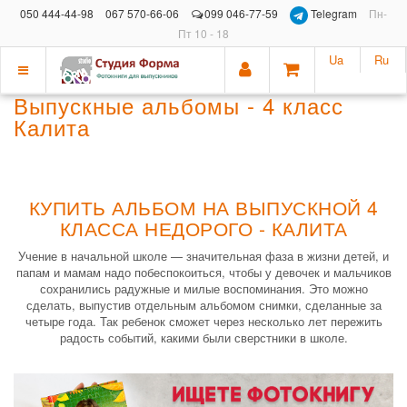
050 444-44-98
067 570-66-06
099 046-77-59
Telegram
Пн-
Пт 10 - 18
Ua
Ru
Показать
Выпускные альбомы - 4 класс
меню
Калита
КУПИТЬ АЛЬБОМ НА ВЫПУСКНОЙ 4
КЛАССА НЕДОРОГО - КАЛИТА
Учение в начальной школе — значительная фаза в жизни детей, и
папам и мамам надо побеспокоиться, чтобы у девочек и мальчиков
сохранились радужные и милые воспоминания. Это можно
сделать, выпустив отдельным альбомом снимки, сделанные за
четыре года. Так ребенок сможет через несколько лет пережить
радость событий, какими были сверстники в школе.