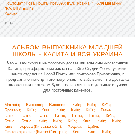
Поштомат "Нова Пошта" №43890: вул. Франка, 1 (біля магазину
"КАЛИТА mall")
Калита
тел.:
АЛЬБОМ ВЫПУСКНИКА МЛАДШЕЙ
ШКОЛЫ - КАЛИТА И ВСЯ УКРАИНА
Чтобы вам скоро и не хлопотно доставили альбомы 4-классников
Калита, при оформлении заказа на сайте Студии Форма укажите
номер отделения Новой Почты или почтомата Приватбанка, в
предназначенного для его получения. Не забывайте, что доставка
наложенным платежом будет только лишь в отдельных случаях
для постоянных клиентов.
Макарів;
Вишневе;
Вишневе;
Київ;
Київ;
Київ;
Бровари;
Київ;
Київ;
Київ;
Київ;
Київ;
Гатне;
Гатне;
Гатне;
Гатне;
Гатне;
Гатне;
Гатне;
Київ;
Гатне;
Гатне;
Київ;
Київ;
Київ;
Київ;
Київ;
Київ;
Київ;
Борова (Київська обл.);
Хоцьки;
Циблі;
Святопетрівське (Києво-Свят.р-н);
Київ;
Київ;
Київ;