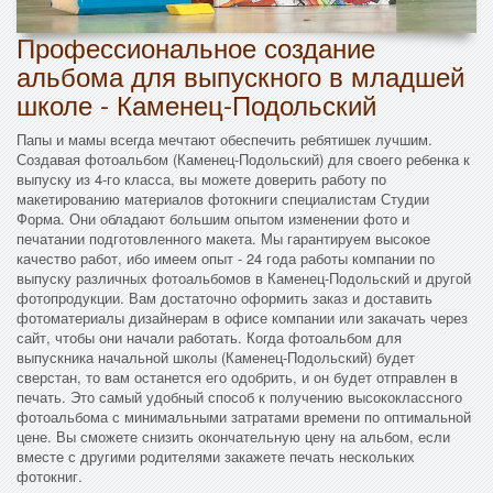
Профессиональное создание
альбома для выпускного в младшей
школе - Каменец-Подольский
Папы и мамы всегда мечтают обеспечить ребятишек лучшим.
Создавая фотоальбом (Каменец-Подольский) для своего ребенка к
выпуску из 4-го класса, вы можете доверить работу по
макетированию материалов фотокниги специалистам Студии
Форма. Они обладают большим опытом изменении фото и
печатании подготовленного макета. Мы гарантируем высокое
качество работ, ибо имеем опыт - 24 года работы компании по
выпуску различных фотоальбомов в Каменец-Подольский и другой
фотопродукции. Вам достаточно оформить заказ и доставить
фотоматериалы дизайнерам в офисе компании или закачать через
сайт, чтобы они начали работать. Когда фотоальбом для
выпускника начальной школы (Каменец-Подольский) будет
сверстан, то вам останется его одобрить, и он будет отправлен в
печать. Это самый удобный способ к получению высококлассного
фотоальбома с минимальными затратами времени по оптимальной
цене. Вы сможете снизить окончательную цену на альбом, если
вместе с другими родителями закажете печать нескольких
фотокниг.