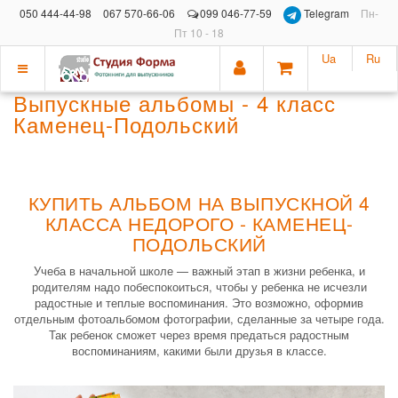
050 444-44-98
067 570-66-06
099 046-77-59
Telegram
Пн-
Пт 10 - 18
Ua
Ru
Показать
Выпускные альбомы - 4 класс
меню
Каменец-Подольский
КУПИТЬ АЛЬБОМ НА ВЫПУСКНОЙ 4
КЛАССА НЕДОРОГО - КАМЕНЕЦ-
ПОДОЛЬСКИЙ
Учеба в начальной школе — важный этап в жизни ребенка, и
родителям надо побеспокоиться, чтобы у ребенка не исчезли
радостные и теплые воспоминания. Это возможно, оформив
отдельным фотоальбомом фотографии, сделанные за четыре года.
Так ребенок сможет через время предаться радостным
воспоминаниям, какими были друзья в классе.