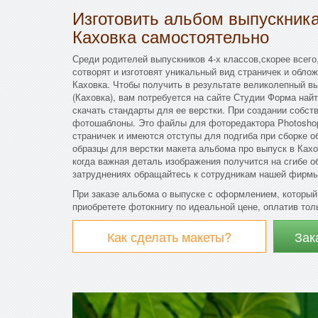
Изготовить альбом выпускни
Каховка самостоятельно
Среди родителей выпускников 4-х классов,скорее всего
сотворят и изготовят уникальный вид страничек и обло
Каховка. Чтобы получить в результате великолепный 
(Каховка), вам потребуется на сайте Студии Форма най
скачать стандарты для ее верстки. При создании собст
фотошаблоны. Это файлы для фоторедактора Photoshop
страничек и имеются отступы для подгиба при сборке 
образцы для верстки макета альбома про выпуск в Кахо
когда важная деталь изображения получится на сгибе 
затруднениях обращайтесь к сотрудникам нашей фирмы,
При заказе альбома о выпуске с оформлением, который
приобретете фотокнигу по идеальной цене, оплатив тол
Как сделать макеты?
Зак