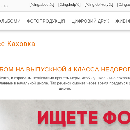
[%lng.about%]
[%lng.help%]
[%lng.delivery%]
[%lng.
 - 18
 АЛЬБОМИ
ФОТОПРОДУКЦІЯ
ЦИФРОВИЙ ДРУК
ЖИВІ 
сс Каховка
БОМ НА ВЫПУСКНОЙ 4 КЛАССА НЕДОРОГ
бенка, и взрослым необходимо принять меры, чтобы у школьника сохра
ланные в начальной школе. Так ребенок сможет через время предаться 
школе.