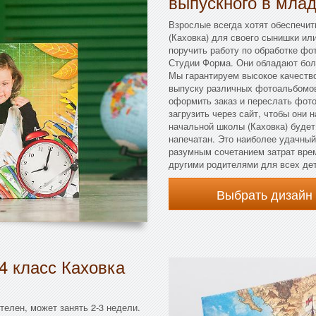
выпускного в мла
Взрослые всегда хотят обеспечи
(Каховка) для своего сынишки ил
поручить работу по обработке фо
Студии Форма. Они обладают бол
Мы гарантируем высокое качество
выпуску различных фотоальбомов
оформить заказ и переслать фот
загрузить через сайт, чтобы они
начальной школы (Каховка) будет 
напечатан. Это наиболее удачны
разумным сочетанием затрат вре
другими родителями для всех дет
Выбрать дизайн
4 класс Каховка
елен, может занять 2-3 недели.