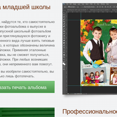
ка младшей школы
, найдутся те, кто самостоятельно
жки фотоальбома о выпуске в
выпускной школьный фотоальбом
ти приглянувшуюся фотокнигу и
венного вида лучше взять типовые
, в которых обозначены величина
обложки. Применяя эталонные
вка, вы не сможет получиться,
обложки. При любых возникших
 они непременного вам помогут.
 вы изобрели самостоятельно, вы
ько лишь фотопечать.
азать печать альбома
Профессиональное