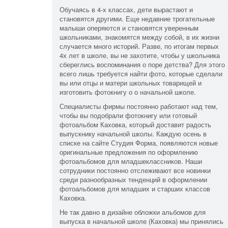
Обучаясь в 4-х классах, дети вырастают и
становятся другими. Еще недавние трогательные
малыши оперяются и становятся уверенным
школьниками, знакомятся между собой, в их жизни
случается много историй. Разве, по итогам первых
4х лет в школе, вы не захотите, чтобы у школьника
сбереглись воспоминания о поре детства? Для этого
всего лишь требуется найти фото, которые сделали
вы или отцы и матери школьных товарищей и
изготовить фотокнигу о о начальной школе.
Специалисты фирмы постоянно работают над тем,
чтобы вы подобрали фотокнигу или готовый
фотоальбом Каховка, который доставит радость
выпускнику начальной школы. Каждую осень в
списке на сайте Студия Форма, появляются новые
оригинальные предложения по оформлению
фотоальбомов для младшеклассников. Наши
сотрудники постоянно отслеживают все новинки
среди разнообразных тенденций в оформлении
фотоальбомов для младших и старших классов
Каховка.
Не так давно в дизайне обложки альбомов для
выпуска в начальной школе (Каховка) мы принялись