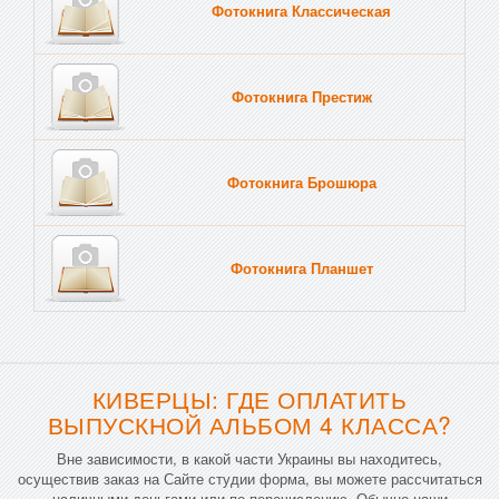
Фотокнига Классическая
Фотокнига Престиж
Фотокнига Брошюра
Фотокнига Планшет
Тве
КИВЕРЦЫ: ГДЕ ОПЛАТИТЬ
ВЫПУСКНОЙ АЛЬБОМ 4 КЛАССА?
Вне зависимости, в какой части Украины вы находитесь,
осуществив заказ на Сайте студии форма, вы можете рассчитаться
наличными деньгами или по перечислению. Обычно наши