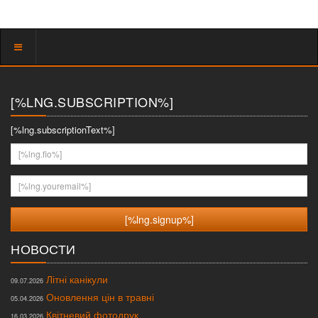
Показать
меню
[%LNG.SUBSCRIPTION%]
[%lng.subscriptionText%]
[%lng.fio%]
[%lng.youremail%]
НОВОСТИ
Літні канікули
09.07.2026
Оновлення цін в травні
05.04.2026
Квітневий фотодрук
16.03.2026