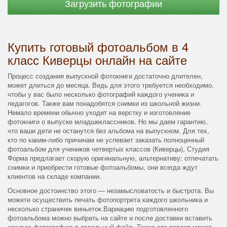
Загрузить фотографии
Купить готовый фотоальбом в 4
класс Киверцы онлайн на сайте
Процесс создания выпускной фотокниги достаточно длителен,
может длиться до месяца. Ведь для этого требуется необходимо,
чтобы у вас было несколько фотографий каждого ученика и
педагогов. Также вам понадобятся снимки из школьной жизни.
Немало времени обычно уходит на верстку и изготовление
фотокниги о выпуске младшеклассников. Но мы даем гарантию,
что ваши дети не останутся без альбома на выпускном. Для тех,
кто по каким-либо причинам не успевает заказать полноценный
фотоальбом для учеников четвертых классов (Киверцы), Студия
Форма предлагает скорую оригинальную, альтернативу: отпечатать
снимки и приобрести готовые фотоальбомы, они всегда ждут
клиентов на складе компании.
Основное достоинство этого — незамысловатость и быстрота. Вы
можете осуществить печать фотопортрета каждого школьника и
несколько страничек виньеток.Вариацию подготовленного
фотоальбома можно выбрать на сайте и после доставки вставить
каждую фотографию в отдельный файл. Также эта версия может