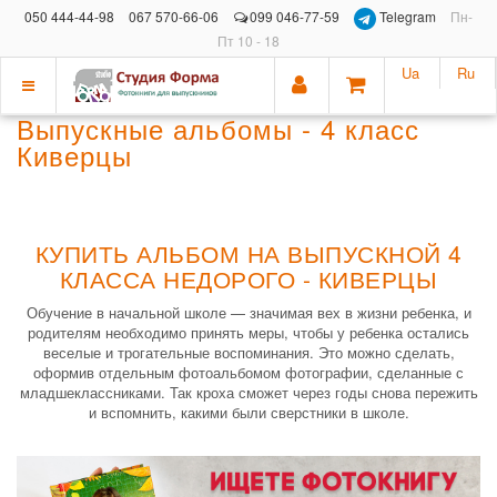
050 444-44-98
067 570-66-06
099 046-77-59
Telegram
Пн-
Пт 10 - 18
Ua
Ru
Показать
Выпускные альбомы - 4 класс
меню
Киверцы
КУПИТЬ АЛЬБОМ НА ВЫПУСКНОЙ 4
КЛАССА НЕДОРОГО - КИВЕРЦЫ
Обучение в начальной школе — значимая вех в жизни ребенка, и
родителям необходимо принять меры, чтобы у ребенка остались
веселые и трогательные воспоминания. Это можно сделать,
оформив отдельным фотоальбомом фотографии, сделанные с
младшеклассниками. Так кроха сможет через годы снова пережить
и вспомнить, какими были сверстники в школе.