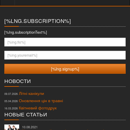
меню
[%LNG.SUBSCRIPTION%]
[%lng.subscriptionText%]
[%lng.fio%]
[%lng.youremail%]
НОВОСТИ
Літні канікули
09.07.2026
Оновлення цін в травні
05.04.2026
Квітневий фотодрук
16.03.2026
НОВЫЕ СТАТЬИ
10.08.2021