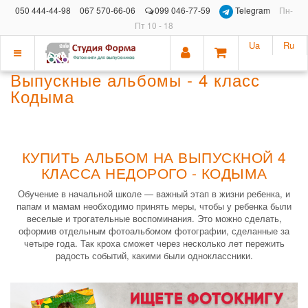
050 444-44-98
067 570-66-06
099 046-77-59
Telegram
Пн-
Пт 10 - 18
Ua
Ru
Показать
Выпускные альбомы - 4 класс
меню
Кодыма
КУПИТЬ АЛЬБОМ НА ВЫПУСКНОЙ 4
КЛАССА НЕДОРОГО - КОДЫМА
Обучение в начальной школе — важный этап в жизни ребенка, и
папам и мамам необходимо принять меры, чтобы у ребенка были
веселые и трогательные воспоминания. Это можно сделать,
оформив отдельным фотоальбомом фотографии, сделанные за
четыре года. Так кроха сможет через несколько лет пережить
радость событий, какими были одноклассники.