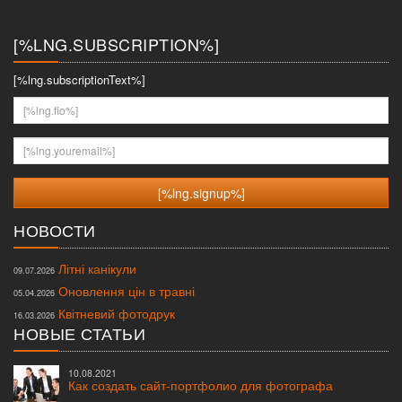
меню
[%LNG.SUBSCRIPTION%]
[%lng.subscriptionText%]
[%lng.fio%]
[%lng.youremail%]
НОВОСТИ
Літні канікули
09.07.2026
Оновлення цін в травні
05.04.2026
Квітневий фотодрук
16.03.2026
НОВЫЕ СТАТЬИ
10.08.2021
Как создать сайт-портфолио для фотографа