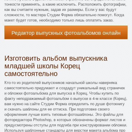
тонкости применять, а какие исключить. Расположить фотографии,
как вы считаете нужным, задав их размеры. Если у вас будут
сложности, то мастера Студии Форма обязательно помогут. Когда
макет будет готов, необходимо только лишь оплатить заказ.
Редактор выпускных фотоальбомов онлайн
Изготовить альбом выпускника
младшей школы Корец
самостоятельно
Кто-то из родителей выпускников начальной школы наверняка
самостоятельно придумают и создадут уникальный вид страничек
и обложки фотоальбома для выпуска в Корец. Чтобы купить по
факту неподражаемый фотоальбом о выпуске в 4-м классе (Корец),
вам нужно на сайте Студии Форма определить по душе фотокнигу
и скачать шаблоны для ее оттиска. При подготовке своего
оформления лучше взять типовые фотошаблоны. Это файлы для
фоторедактора Photoshop, в которых обозначены формат листов и
предусмотрены отступы для подгиба при конструировании обложки.
Используя шаблонные стандарты для верстки макета альбома про