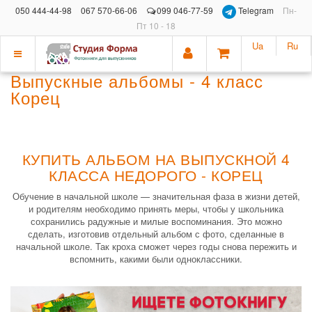
050 444-44-98
067 570-66-06
099 046-77-59
Telegram
Пн-
Пт 10 - 18
Ua
Ru
Показать
Выпускные альбомы - 4 класс
меню
Корец
КУПИТЬ АЛЬБОМ НА ВЫПУСКНОЙ 4
КЛАССА НЕДОРОГО - КОРЕЦ
Обучение в начальной школе — значительная фаза в жизни детей,
и родителям необходимо принять меры, чтобы у школьника
сохранились радужные и милые воспоминания. Это можно
сделать, изготовив отдельный альбом с фото, сделанные в
начальной школе. Так кроха сможет через годы снова пережить и
вспомнить, какими были одноклассники.