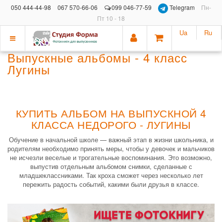
050 444-44-98
067 570-66-06
099 046-77-59
Telegram
Пн-
Пт 10 - 18
Ua
Ru
Показать
Выпускные альбомы - 4 класс
меню
Лугины
КУПИТЬ АЛЬБОМ НА ВЫПУСКНОЙ 4
КЛАССА НЕДОРОГО - ЛУГИНЫ
Обучение в начальной школе — важный этап в жизни школьника, и
родителям необходимо принять меры, чтобы у девочек и мальчиков
не исчезли веселые и трогательные воспоминания. Это возможно,
выпустив отдельным альбомом снимки, сделанные с
младшеклассниками. Так кроха сможет через несколько лет
пережить радость событий, какими были друзья в классе.