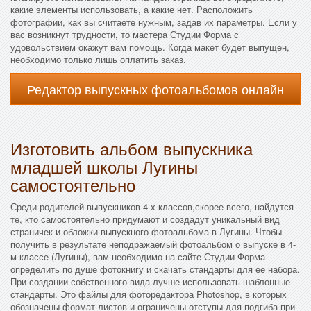
какие элементы использовать, а какие нет. Расположить
фотографии, как вы считаете нужным, задав их параметры. Если у
вас возникнут трудности, то мастера Студии Форма с
удовольствием окажут вам помощь. Когда макет будет выпущен,
необходимо только лишь оплатить заказ.
Редактор выпускных фотоальбомов онлайн
Изготовить альбом выпускника
младшей школы Лугины
самостоятельно
Среди родителей выпускников 4-х классов,скорее всего, найдутся
те, кто самостоятельно придумают и создадут уникальный вид
страничек и обложки выпускного фотоальбома в Лугины. Чтобы
получить в результате неподражаемый фотоальбом о выпуске в 4-
м классе (Лугины), вам необходимо на сайте Студии Форма
определить по душе фотокнигу и скачать стандарты для ее набора.
При создании собственного вида лучше использовать шаблонные
стандарты. Это файлы для фоторедактора Photoshop, в которых
обозначены формат листов и ограничены отступы для подгиба при