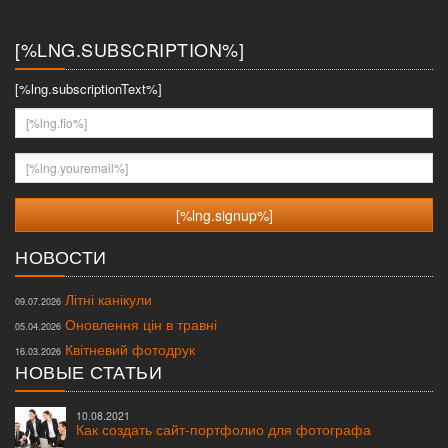
меню
[%LNG.SUBSCRIPTION%]
[%lng.subscriptionText%]
[%lng.fio%]
[%lng.youremail%]
НОВОСТИ
Літні канікули
09.07.2026
Оновлення цін в травні
05.04.2026
Квітневий фотодрук
16.03.2026
НОВЫЕ СТАТЬИ
10.08.2021
Как создать сайт-портфолио для фотографа