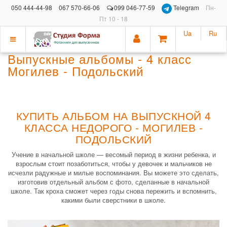
050 444-44-98
067 570-66-06
099 046-77-59
Telegram
Пн-
Пт 10 - 18
Ua
Ru
Показать
Выпускные альбомы - 4 класс
меню
Могилев - Подольский
КУПИТЬ АЛЬБОМ НА ВЫПУСКНОЙ 4
КЛАССА НЕДОРОГО - МОГИЛЕВ -
ПОДОЛЬСКИЙ
Учение в начальной школе — весомый период в жизни ребенка, и
взрослым стоит позаботиться, чтобы у девочек и мальчиков не
исчезли радужные и милые воспоминания. Вы можете это сделать,
изготовив отдельный альбом с фото, сделанные в начальной
школе. Так кроха сможет через годы снова пережить и вспомнить,
какими были сверстники в школе.