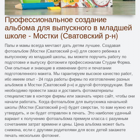
Профессиональное создание
альбома для выпускного в младшей
школе - Мостки (Сватовский р-н)
Папы и мамы всегда мечтают дать детям лучшее. Создавая
фотоальбом (Мостки (Сватовский р-н)) для своего ребенка к
выпускному из младшей школы, вы можете поручить работу по
подготовке и выпуску фотокниги профессионалам Студии Форма.
Они опытные и знающие в изменении фото и печатании
подготовленного макета. Мы гарантируем высокое качество работ,
ибо имеем опыт - 24 года работы фирмы по изготовлению разных
альбомов в Мостки (Сватовский р-н) и другой фотопродукции. Вам
необходимо провести заказ и доставить фотоматериалы
специалистам в конторе фирмы или закачать через сайт, чтобы они
начали работать. Когда фотоальбом для выпускника начальной
школы (Мостки (Сватовский р-н)) будет сверстан, то вам нужно его
утвердить, и он будет отправлен в печать. Это наиболее удачный
вариант к получению фотоальбома премиум класса с разумным
сочетанием затрат времени и цены. Цена альбома может быть
снижена, если с другими родителями для всех детей закажете
печать нескольких фотокниг.