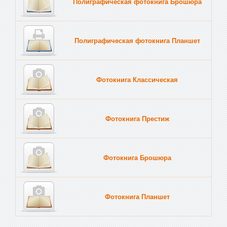
Полиграфическая фотокнига Брошюра
Полиграфическая фотокнига Планшет
Тве
Фотокнига Классическая
Фотокнига Престиж
Фотокнига Брошюра
Фотокнига Планшет
Тве