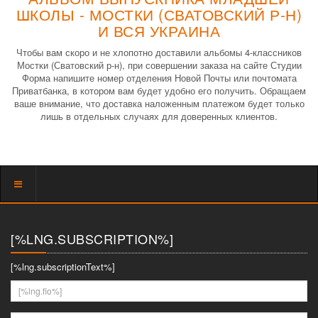
ШКОЛЫ - МОСТКИ (СВАТОВСКИЙ Р-Н)
И ВСЯ УКРАИНА
Чтобы вам скоро и не хлопотно доставили альбомы 4-классников
Мостки (Сватовский р-н), при совершении заказа на сайте Студии
Форма напишите номер отделения Новой Почты или почтомата
Приватбанка, в котором вам будет удобно его получить. Обращаем
ваше внимание, что доставка наложенным платежом будет только
лишь в отдельных случаях для доверенных клиентов.
Показать
меню
[%LNG.SUBSCRIPTION%]
[%lng.subscriptionText%]
[%lng.fio%]
[%lng.youremail%]