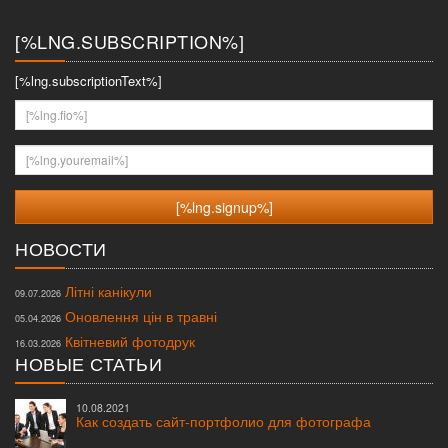
меню
[%LNG.SUBSCRIPTION%]
[%lng.subscriptionText%]
[%lng.fio%]
[%lng.youremail%]
НОВОСТИ
Літні канікули
09.07.2026
Оновлення цін в травні
05.04.2026
Квітневий фотодрук
16.03.2026
НОВЫЕ СТАТЬИ
10.08.2021
Как создать сайт-портфолио для фотографа