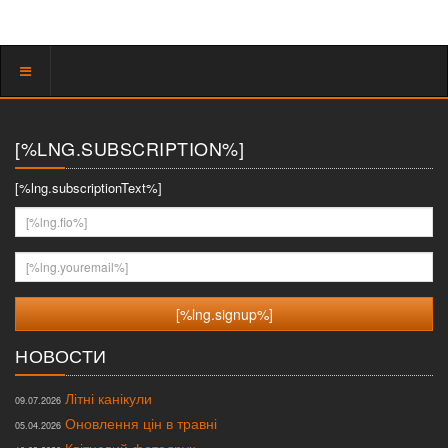
Показать
меню
[%LNG.SUBSCRIPTION%]
[%lng.subscriptionText%]
[%lng.fio%]
[%lng.youremail%]
НОВОСТИ
Літні канікули
09.07.2026
Оновлення цін в травні
05.04.2026
Квітневий фотодрук