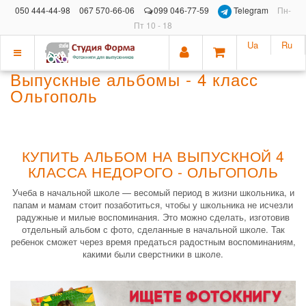
050 444-44-98
067 570-66-06
099 046-77-59
Telegram
Пн-
Пт 10 - 18
Ua
Ru
Показать
Выпускные альбомы - 4 класс
меню
Ольгополь
КУПИТЬ АЛЬБОМ НА ВЫПУСКНОЙ 4
КЛАССА НЕДОРОГО - ОЛЬГОПОЛЬ
Учеба в начальной школе — весомый период в жизни школьника, и
папам и мамам стоит позаботиться, чтобы у школьника не исчезли
радужные и милые воспоминания. Это можно сделать, изготовив
отдельный альбом с фото, сделанные в начальной школе. Так
ребенок сможет через время предаться радостным воспоминаниям,
какими были сверстники в школе.