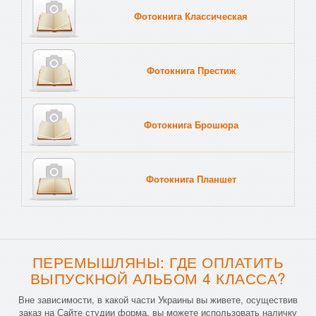
Фотокнига Классическая
Фотокнига Престиж
Фотокнига Брошюра
Фотокнига Планшет
Тве
ПЕРЕМЫШЛЯНЫ: ГДЕ ОПЛАТИТЬ
ВЫПУСКНОЙ АЛЬБОМ 4 КЛАССА?
Вне зависимости, в какой части Украины вы живете, осуществив
заказ на Сайте студии форма, вы можете использовать наличку