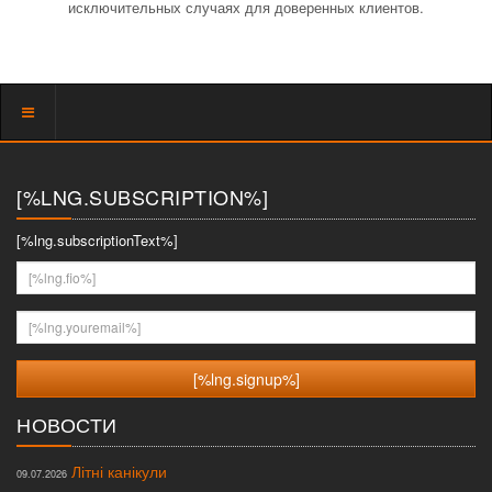
исключительных случаях для доверенных клиентов.
Показать
меню
[%LNG.SUBSCRIPTION%]
[%lng.subscriptionText%]
[%lng.fio%]
[%lng.youremail%]
НОВОСТИ
Літні канікули
09.07.2026