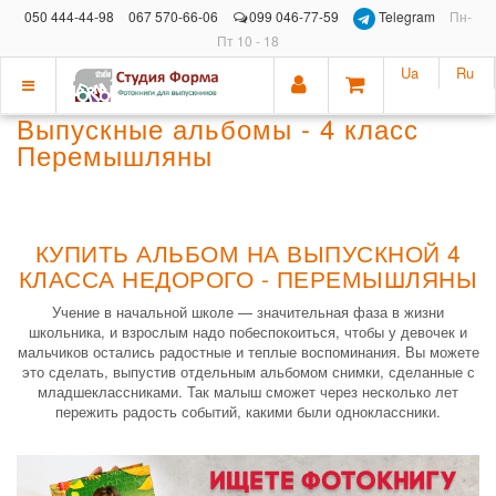
050 444-44-98
067 570-66-06
099 046-77-59
Telegram
Пн-
Пт 10 - 18
Ua
Ru
Показать
Выпускные альбомы - 4 класс
меню
Перемышляны
КУПИТЬ АЛЬБОМ НА ВЫПУСКНОЙ 4
КЛАССА НЕДОРОГО - ПЕРЕМЫШЛЯНЫ
Учение в начальной школе — значительная фаза в жизни
школьника, и взрослым надо побеспокоиться, чтобы у девочек и
мальчиков остались радостные и теплые воспоминания. Вы можете
это сделать, выпустив отдельным альбомом снимки, сделанные с
младшеклассниками. Так малыш сможет через несколько лет
пережить радость событий, какими были одноклассники.