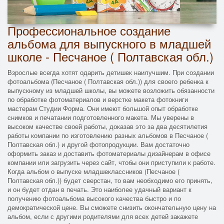
Профессиональное создание
альбома для выпускного в младшей
школе - Песчаное ( Полтавская обл.)
Взрослые всегда хотят одарить детишек наилучшим. При создании
фотоальбома (Песчаное ( Полтавская обл.)) для своего ребенка к
выпускному из младшей школы, вы можете возложить обязанности
по обработке фотоматериалов и верстке макета фотокниги
мастерам Студии Форма. Они имеют большой опыт обработке
снимков и печатании подготовленного макета. Мы уверены в
высоком качестве своей работы, доказав это за два десятилетия
работы компании по изготовлению разных альбомов в Песчаное (
Полтавская обл.) и другой фотопродукции. Вам достаточно
оформить заказ и доставить фотоматериалы дизайнерам в офисе
компании или загрузить через сайт, чтобы они приступили к работе.
Когда альбом о выпуске младшеклассников (Песчаное (
Полтавская обл.)) будет сверстан, то вам необходимо его принять,
и он будет отдан в печать. Это наиболее удачный вариант к
получению фотоальбома высокого качества быстро и по
демократической цене. Вы сможете снизить окончательную цену на
альбом, если с другими родителями для всех детей закажете