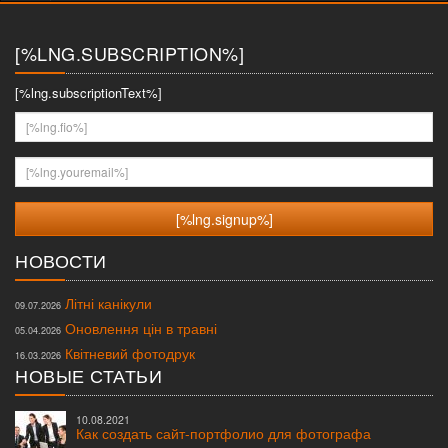
меню
[%LNG.SUBSCRIPTION%]
[%lng.subscriptionText%]
[%lng.fio%]
[%lng.youremail%]
НОВОСТИ
Літні канікули
09.07.2026
Оновлення цін в травні
05.04.2026
Квітневий фотодрук
16.03.2026
НОВЫЕ СТАТЬИ
10.08.2021
Как создать сайт-портфолио для фотографа