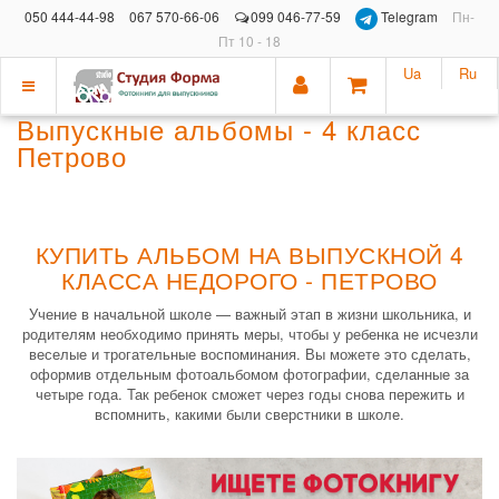
050 444-44-98
067 570-66-06
099 046-77-59
Telegram
Пн-
Пт 10 - 18
Ua
Ru
Показать
Выпускные альбомы - 4 класс
меню
Петрово
КУПИТЬ АЛЬБОМ НА ВЫПУСКНОЙ 4
КЛАССА НЕДОРОГО - ПЕТРОВО
Учение в начальной школе — важный этап в жизни школьника, и
родителям необходимо принять меры, чтобы у ребенка не исчезли
веселые и трогательные воспоминания. Вы можете это сделать,
оформив отдельным фотоальбомом фотографии, сделанные за
четыре года. Так ребенок сможет через годы снова пережить и
вспомнить, какими были сверстники в школе.