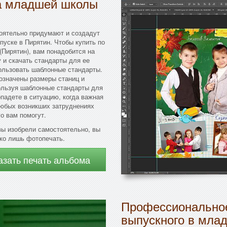
ка младшей школы
тоятельно придумают и создадут
пуске в Пирятин. Чтобы купить по
Пирятин), вам понадобится на
 и скачать стандарты для ее
ользовать шаблонные стандарты.
означены размеры станиц и
ользуя шаблонные стандарты для
опадете в ситуацию, когда важная
любых возникших затруднениях
о вам помогут.
вы изобрели самостоятельно, вы
ько лишь фотопечать.
азать печать альбома
Профессиональное
выпускного в мла