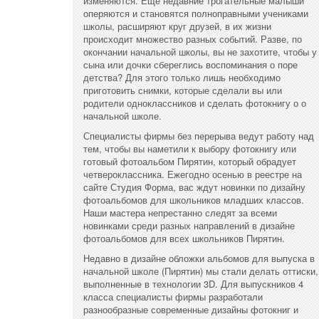
изменяются. Еще недавние трогательные малыши
оперяются и становятся полноправными учениками
школы, расширяют круг друзей, в их жизни
происходит множество разных событий. Разве, по
окончании начальной школы, вы не захотите, чтобы у
сына или дочки сбереглись воспоминания о поре
детства? Для этого только лишь необходимо
приготовить снимки, которые сделали вы или
родители одноклассников и сделать фотокнигу о о
начальной школе.
Специалисты фирмы без перерыва ведут работу над
тем, чтобы вы наметили к выбору фотокнигу или
готовый фотоальбом Пирятин, который обрадует
четвероклассника. Ежегодно осенью в реестре на
сайте Студия Форма, вас ждут новинки по дизайну
фотоальбомов для школьников младших классов.
Наши мастера непрестанно следят за всеми
новинками среди разных направлений в дизайне
фотоальбомов для всех школьников Пирятин.
Недавно в дизайне обложки альбомов для выпуска в
начальной школе (Пирятин) мы стали делать оттиски,
выполненные в технологии 3D. Для выпускников 4
класса специалисты фирмы разработали
разнообразные современные дизайны фотокниг и