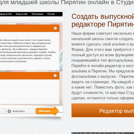
 для младшей школы Пирятин онлайн в Студи
Создать выпускной
редакторе Пиряти
Наша фирма советует несколько в
начальной школы смогли создать
можете сделать свой альбом о вы
Форма. Для этого вам требуется п
полный доступ ко всем функциям 
понравившийся тип фотоальбома,
Перейти в онлайн-редактор и изг
альбома в Пирятин. Мы предлага
фотоальбома о выпуске - Пирятин
видеть на страницах. На каждой 
а какие нет. Поместить фото, как
будут сложности, то мастера Сту
сделан, останется только оформи
Редактор вы