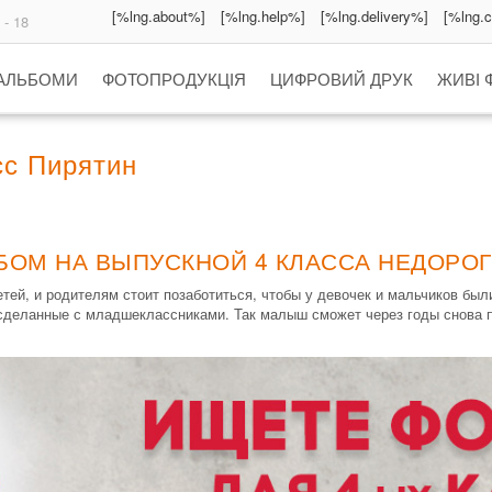
[%lng.about%]
[%lng.help%]
[%lng.delivery%]
[%lng.
 - 18
 АЛЬБОМИ
ФОТОПРОДУКЦІЯ
ЦИФРОВИЙ ДРУК
ЖИВІ 
сс Пирятин
БОМ НА ВЫПУСКНОЙ 4 КЛАССА НЕДОРОГ
тей, и родителям стоит позаботиться, чтобы у девочек и мальчиков был
еланные с младшеклассниками. Так малыш сможет через годы снова пе