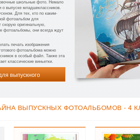
новочные школьные фото. Немало
ги о выпуске младшеклассников.
скном. Для тех, кто по каким-
кной фотоальбом для
т скорую оригинальную,
ые фотоальбомы, они всегда ждут
елать печать изображения
 готового фотоальбома можно
 снимок в особый файл. Также эта
тает классические виньетки.
для выпускного
АЙНА ВЫПУСКНЫХ ФОТОАЛЬБОМОВ - 4 К