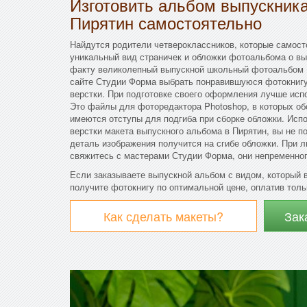
Изготовить альбом выпускни
Пирятин самостоятельно
Найдутся родители четвероклассников, которые самос
уникальный вид страничек и обложки фотоальбома о вы
факту великолепный выпускной школьный фотоальбом (
сайте Студии Форма выбрать понравившуюся фотокнигу
верстки. При подготовке своего оформления лучше исп
Это файлы для фоторедактора Photoshop, в которых об
имеются отступы для подгиба при сборке обложки. Исп
верстки макета выпускного альбома в Пирятин, вы не п
деталь изображения получится на сгибе обложки. При 
свяжитесь с мастерами Студии Форма, они непременног
Если заказываете выпускной альбом с видом, который 
получите фотокнигу по оптимальной цене, оплатив тол
Как сделать макеты?
Зак