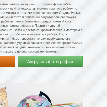
печить ребятишек лучшим. Создавая фотоальбом
пуску из 4-го класса, вы можете поручить работу по
стке макета фотокниги профессионалам Студии Форма.
менении фото и печатании подготовленного макета.
х работ является более чем двадцатилетний срок
личных фотоальбомов в Пирятин и другой
оформить заказ и доставить фотоматериалы мастерам в
з сайт, чтобы они приступили к работе. Когда
ирятин) будет сверстан, то вам необходимо его
Это наиболее удачный вариант к получению фотоальбома
ократической цене. Уменьшить цену альбома можно,
и закажете печать нескольких фотокниг.
Загрузить фотографии