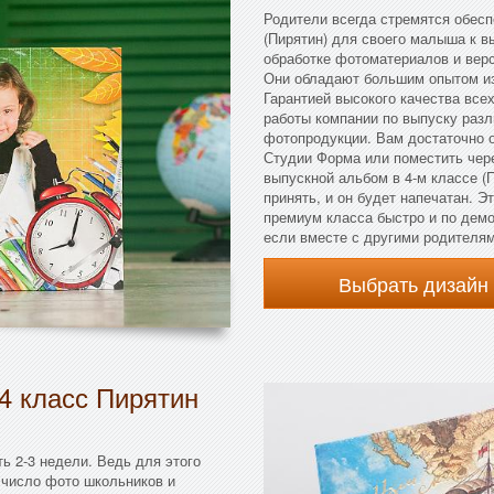
Родители всегда стремятся обес
(Пирятин) для своего малыша к вы
обработке фотоматериалов и вер
Они обладают большим опытом из
Гарантией высокого качества все
работы компании по выпуску раз
фотопродукции. Вам достаточно 
Студии Форма или поместить чере
выпускной альбом в 4-м классе (П
принять, и он будет напечатан. 
премиум класса быстро и по дем
если вместе с другими родителям
Выбрать дизайн
4 класс Пирятин
ь 2-3 недели. Ведь для этого
 число фото школьников и