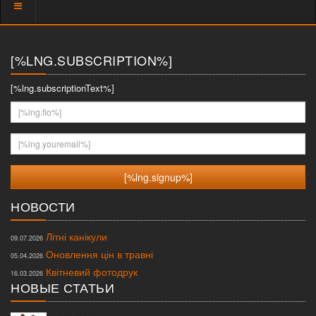
Показать
меню
[%LNG.SUBSCRIPTION%]
[%lng.subscriptionText%]
[%lng.fio%]
[%lng.youremail%]
НОВОСТИ
Літні канікули
09.07.2026
Оновлення цін в травні
05.04.2026
Квітневий фотодрук
16.03.2026
НОВЫЕ СТАТЬИ