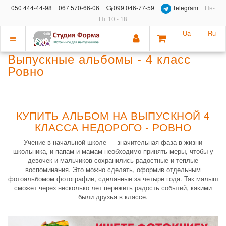
050 444-44-98
067 570-66-06
099 046-77-59
Telegram
Пн-
Пт 10 - 18
Ua
Ru
Показать
Выпускные альбомы - 4 класс
меню
Ровно
КУПИТЬ АЛЬБОМ НА ВЫПУСКНОЙ 4
КЛАССА НЕДОРОГО - РОВНО
Учение в начальной школе — значительная фаза в жизни
школьника, и папам и мамам необходимо принять меры, чтобы у
девочек и мальчиков сохранились радостные и теплые
воспоминания. Это можно сделать, оформив отдельным
фотоальбомом фотографии, сделанные за четыре года. Так малыш
сможет через несколько лет пережить радость событий, какими
были друзья в классе.