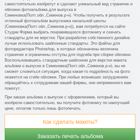
самостоятельно изобретут и сделают уникальный вид страничек и
обложки фотоальбома для выпуска в
Семеновка(Полт.обл.,Семенов.р-н). Чтобы получить в результате
отличный фотоальбом выпускника начальной школы
(Семеновка(Полт.обл.,Семенов.р-н)), вам потребуется на сайте
Студии Форма выбрать понравившуюся фотокнигу и скачать
стандарты для ее верстки. При разработке собственного дизайна
лучше использовать шаблонные стандарты. Это файлы для
фоторедактора Photoshop, в которых обозначены величина
страничек и ограничены отступы для подгиба при сборке обложки.
Воспользовавшись стандартным шаблоном для верстки макета
альбома о выпуске в Семеновка(Полт.обл.,Семенов.р-н), вы не
сможет сложиться ситуация, когда какая-то подробность на фото
окажется на сгибе обложки. При любых возникших затруднениях
обращайтесь к сотрудникам нашей фирмы, они непременного вам
помогут.
При заказе альбома о выпуске с оформлением, который вы
изобрели самостоятельно, вы получите фотокнигу по наилучшей
цене, оплатив только лишь фотопечать.
Как сделать макеты?
Заказать печать альбома