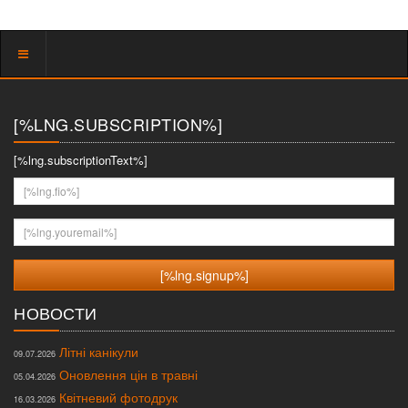
Показать
меню
[%LNG.SUBSCRIPTION%]
[%lng.subscriptionText%]
[%lng.fio%]
[%lng.youremail%]
НОВОСТИ
Літні канікули
09.07.2026
Оновлення цін в травні
05.04.2026
Квітневий фотодрук
16.03.2026