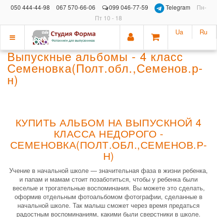
050 444-44-98
067 570-66-06
099 046-77-59
Telegram
Пн-
Пт 10 - 18
Ua
Ru
Показать
Выпускные альбомы - 4 класс
меню
Семеновка(Полт.обл.,Семенов.р-
н)
КУПИТЬ АЛЬБОМ НА ВЫПУСКНОЙ 4
КЛАССА НЕДОРОГО -
СЕМЕНОВКА(ПОЛТ.ОБЛ.,СЕМЕНОВ.Р-
Н)
Учение в начальной школе — значительная фаза в жизни ребенка,
и папам и мамам стоит позаботиться, чтобы у ребенка были
веселые и трогательные воспоминания. Вы можете это сделать,
оформив отдельным фотоальбомом фотографии, сделанные в
начальной школе. Так малыш сможет через время предаться
радостным воспоминаниям, какими были сверстники в школе.