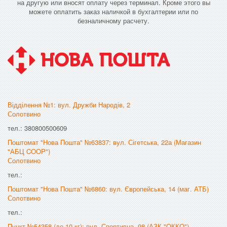
на другую или вносят оплату через терминал. Кроме этого вы
можете оплатить заказ наличкой в бухгалтерии или по
безналичному расчету.
Відділення №1: вул. Дружби Народів, 2
Солотвино
тел.: 380800500609
Поштомат "Нова Пошта" №63837: вул. Сігетська, 22а (Магазин
"АБЦ COOP")
Солотвино
тел.:
Поштомат "Нова Пошта" №6860: вул. Європейська, 14 (маг. АТБ)
Солотвино
тел.:
Пункт №54358 (до 10 кг): вул. Спортивна, 98 (АЗК "ОККО")