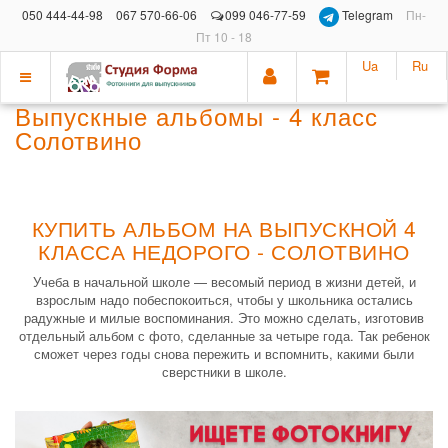
050 444-44-98
067 570-66-06
099 046-77-59
Telegram
Пн-
Пт 10 - 18
Ua
Ru
Показать
Выпускные альбомы - 4 класс
меню
Солотвино
КУПИТЬ АЛЬБОМ НА ВЫПУСКНОЙ 4
КЛАССА НЕДОРОГО - СОЛОТВИНО
Учеба в начальной школе — весомый период в жизни детей, и
взрослым надо побеспокоиться, чтобы у школьника остались
радужные и милые воспоминания. Это можно сделать, изготовив
отдельный альбом с фото, сделанные за четыре года. Так ребенок
сможет через годы снова пережить и вспомнить, какими были
сверстники в школе.