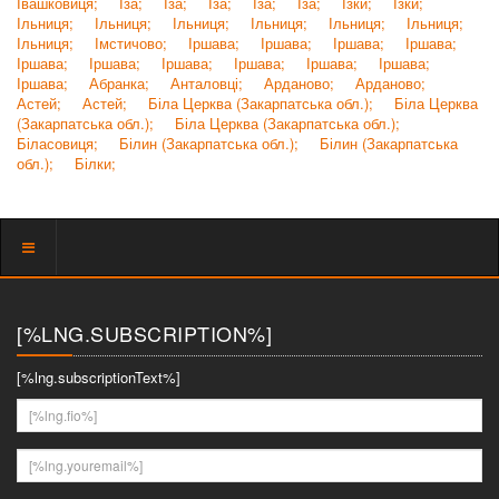
Івашковиця;
Іза;
Іза;
Іза;
Іза;
Іза;
Ізки;
Ізки;
Ільниця;
Ільниця;
Ільниця;
Ільниця;
Ільниця;
Ільниця;
Ільниця;
Імстичово;
Іршава;
Іршава;
Іршава;
Іршава;
Іршава;
Іршава;
Іршава;
Іршава;
Іршава;
Іршава;
Іршава;
Абранка;
Анталовці;
Арданово;
Арданово;
Астей;
Астей;
Біла Церква (Закарпатська обл.);
Біла Церква
(Закарпатська обл.);
Біла Церква (Закарпатська обл.);
Біласовиця;
Білин (Закарпатська обл.);
Білин (Закарпатська
обл.);
Білки;
Показать
меню
[%LNG.SUBSCRIPTION%]
[%lng.subscriptionText%]
[%lng.fio%]
[%lng.youremail%]