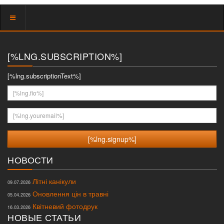
Показать
меню
[%LNG.SUBSCRIPTION%]
[%lng.subscriptionText%]
[%lng.fio%]
[%lng.youremail%]
НОВОСТИ
Літні канікули
09.07.2026
Оновлення цін в травні
05.04.2026
Квітневий фотодрук
16.03.2026
НОВЫЕ СТАТЬИ