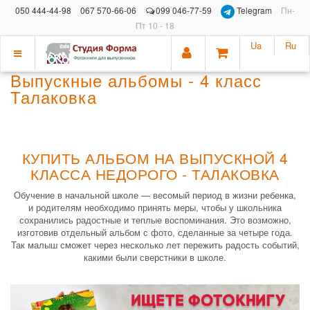
050 444-44-98
067 570-66-06
099 046-77-59
Telegram
Пн-
Пт 10 - 18
Ua
Ru
Показать
Выпускные альбомы - 4 класс
меню
Талаковка
КУПИТЬ АЛЬБОМ НА ВЫПУСКНОЙ 4
КЛАССА НЕДОРОГО - ТАЛАКОВКА
Обучение в начальной школе — весомый период в жизни ребенка,
и родителям необходимо принять меры, чтобы у школьника
сохранились радостные и теплые воспоминания. Это возможно,
изготовив отдельный альбом с фото, сделанные за четыре года.
Так малыш сможет через несколько лет пережить радость событий,
какими были сверстники в школе.