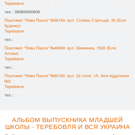
Теребовля
тел.: 380800500609
Поштомат "Нова Пошта" №56193: вул. Січових Стрільців, 30 (Біля
будинку)
Теребовля
тел.:
Поштомат "Нова Пошта" №48459: вул. Шевченка, 152А (Біля
Аптеки)
Теребовля
тел.:
Поштомат "Нова Пошта" №60183: вул. 22 січня, 1А, біля відділення
№2
Теребовля
тел.:
АЛЬБОМ ВЫПУСКНИКА МЛАДШЕЙ
ШКОЛЫ - ТЕРЕБОВЛЯ И ВСЯ УКРАИНА