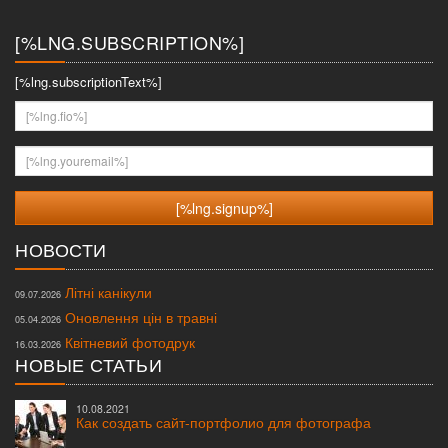
меню
[%LNG.SUBSCRIPTION%]
[%lng.subscriptionText%]
[%lng.fio%]
[%lng.youremail%]
НОВОСТИ
Літні канікули
09.07.2026
Оновлення цін в травні
05.04.2026
Квітневий фотодрук
16.03.2026
НОВЫЕ СТАТЬИ
10.08.2021
Как создать сайт-портфолио для фотографа