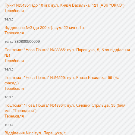
Пункт №54354 (до 10 кг): вул. Князя Василька, 121 (АЗК "ОККО")
Теребовля
тел.:
Відділення №2 (до 200 кг): вул. 22 січня,1а
Теребовля
тел.: 380800500609
Поштомат "Нова Пошта" №23865: вул. Паращука, 5, біля відділення
№1
Теребовля
тел.:
Поштомат "Нова Пошта" №56229: вул. Князя Василька, 99 (На
фасаді)
Теребовля
тел.:
Поштомат "Нова Пошта" №48364: вул. Січових Стрільців, 35 (біля
маг. "Господиня")
Теребовля
тел.:
Відділення №1: вул. Паращука, 5