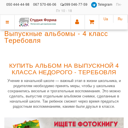
050 444-44-98
067 570-66-06
099 046-77-59
Telegram
Пн-
Пт 10 - 18
Ua
Ru
Показать
Выпускные альбомы - 4 класс
меню
Теребовля
КУПИТЬ АЛЬБОМ НА ВЫПУСКНОЙ 4
КЛАССА НЕДОРОГО - ТЕРЕБОВЛЯ
Учение в начальной школе — важный этап в жизни школьника, и
родителям необходимо принять меры, чтобы у школьника
сохранились веселые и трогательные воспоминания. Это можно
сделать, выпустив отдельным альбомом снимки, сделанные в
начальной школе. Так ребенок сможет через время предаться
радостным воспоминаниям, какими были друзья в классе.