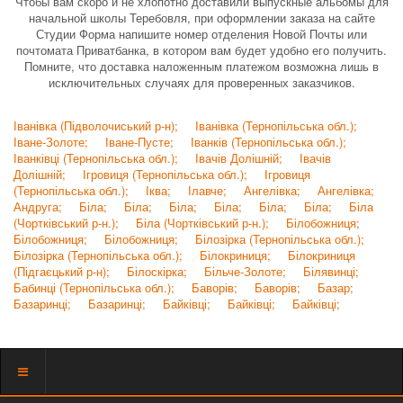
Чтобы вам скоро и не хлопотно доставили выпускные альбомы для
начальной школы Теребовля, при оформлении заказа на сайте
Студии Форма напишите номер отделения Новой Почты или
почтомата Приватбанка, в котором вам будет удобно его получить.
Помните, что доставка наложенным платежом возможна лишь в
исключительных случаях для проверенных заказчиков.
Іванівка (Підволочиський р-н);
Іванівка (Тернопільська обл.);
Іване-Золоте;
Іване-Пусте;
Іванків (Тернопільська обл.);
Іванківці (Тернопільська обл.);
Івачів Долішній;
Івачів
Долішній;
Ігровиця (Тернопільська обл.);
Ігровиця
(Тернопільська обл.);
Іква;
Ілавче;
Ангелівка;
Ангелівка;
Андруга;
Біла;
Біла;
Біла;
Біла;
Біла;
Біла;
Біла
(Чортківський р-н.);
Біла (Чортківський р-н.);
Білобожниця;
Білобожниця;
Білобожниця;
Білозірка (Тернопільська обл.);
Білозірка (Тернопільська обл.);
Білокриниця;
Білокриниця
(Підгаєцький р-н);
Білоскірка;
Більче-Золоте;
Білявинці;
Бабинці (Тернопільська обл.);
Баворів;
Баворів;
Базар;
Базаринці;
Базаринці;
Байківці;
Байківці;
Байківці;
Показать