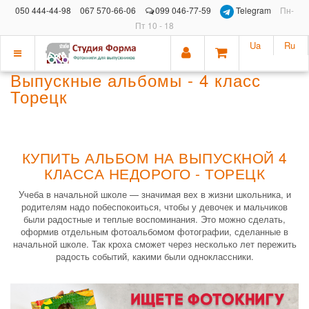
050 444-44-98
067 570-66-06
099 046-77-59
Telegram
Пн-
Пт 10 - 18
Ua
Ru
Показать
Выпускные альбомы - 4 класс
меню
Торецк
КУПИТЬ АЛЬБОМ НА ВЫПУСКНОЙ 4
КЛАССА НЕДОРОГО - ТОРЕЦК
Учеба в начальной школе — значимая вех в жизни школьника, и
родителям надо побеспокоиться, чтобы у девочек и мальчиков
были радостные и теплые воспоминания. Это можно сделать,
оформив отдельным фотоальбомом фотографии, сделанные в
начальной школе. Так кроха сможет через несколько лет пережить
радость событий, какими были одноклассники.