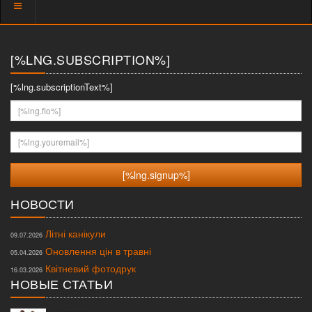
Показать
меню
[%LNG.SUBSCRIPTION%]
[%lng.subscriptionText%]
[%lng.fio%]
[%lng.youremail%]
НОВОСТИ
Літні канікули
09.07.2026
Оновлення цін в травні
05.04.2026
Квітневий фотодрук
16.03.2026
НОВЫЕ СТАТЬИ