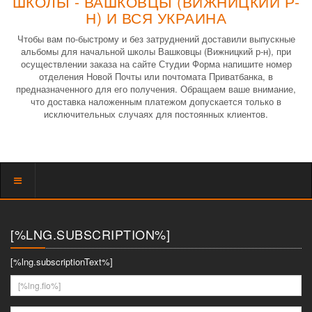
ШКОЛЫ - ВАШКОВЦЫ (ВИЖНИЦКИЙ Р-
Н) И ВСЯ УКРАИНА
Чтобы вам по-быстрому и без затруднений доставили выпускные
альбомы для начальной школы Вашковцы (Вижницкий р-н), при
осуществлении заказа на сайте Студии Форма напишите номер
отделения Новой Почты или почтомата Приватбанка, в
предназначенного для его получения. Обращаем ваше внимание,
что доставка наложенным платежом допускается только в
исключительных случаях для постоянных клиентов.
Показать
меню
[%LNG.SUBSCRIPTION%]
[%lng.subscriptionText%]
[%lng.fio%]
[%lng.youremail%]