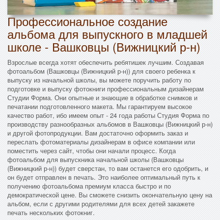
Профессиональное создание
альбома для выпускного в младшей
школе - Вашковцы (Вижницкий р-н)
Взрослые всегда хотят обеспечить ребятишек лучшим. Создавая
фотоальбом (Вашковцы (Вижницкий р-н)) для своего ребенка к
выпуску из начальной школы, вы можете поручить работу по
подготовке и выпуску фотокниги профессиональным дизайнерам
Студии Форма. Они опытные и знающие в обработке снимков и
печатании подготовленного макета. Мы гарантируем высокое
качество работ, ибо имеем опыт - 24 года работы Студия Форма по
производству разнообразных альбомов в Вашковцы (Вижницкий р-н)
и другой фотопродукции. Вам достаточно оформить заказ и
переслать фотоматериалы дизайнерам в офисе компании или
поместить через сайт, чтобы они начали процесс. Когда
фотоальбом для выпускника начальной школы (Вашковцы
(Вижницкий р-н)) будет сверстан, то вам останется его одобрить, и
он будет отправлен в печать. Это наиболее оптимальный путь к
получению фотоальбома премиум класса быстро и по
демократической цене. Вы сможете снизить окончательную цену на
альбом, если с другими родителями для всех детей закажете
печать нескольких фотокниг.