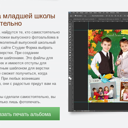
ка младшей школы
тельно
, найдутся те, кто самостоятельно
бложки выпускного фотоальбома в
ликолепный выпускной школьный
а сайте Студии Форма выбрать
верстки. При создании
ми шаблонами. Это файлы для
чек и имеются отступы для
ртным шаблоном для верстки
 сможет получиться, когда
. При любых возникших
 они с радостью придут вам на
вы сделали самостоятельно, вы
олько лишь фотопечать.
азать печать альбома