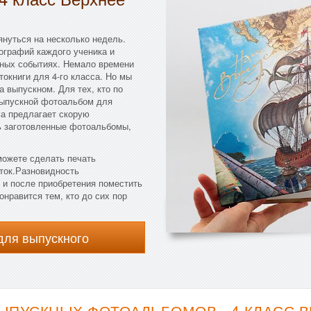
януться на несколько недель.
ографий каждого ученика и
ьных событиях. Немало времени
токниги для 4-го класса. Но мы
а выпускном. Для тех, кто по
выпускной фотоальбом для
а предлагает скорую
ть заготовленные фотоальбомы,
можете сделать печать
еток.Разновидность
 и после приобретения поместить
нравится тем, кто до сих пор
для выпускного
ЫПУСКНЫХ ФОТОАЛЬБОМОВ - 4 КЛАСС 