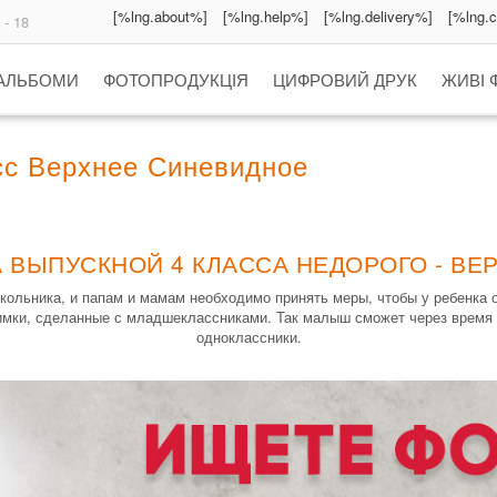
[%lng.about%]
[%lng.help%]
[%lng.delivery%]
[%lng.
 - 18
 АЛЬБОМИ
ФОТОПРОДУКЦІЯ
ЦИФРОВИЙ ДРУК
ЖИВІ 
сс Верхнее Синевидное
 ВЫПУСКНОЙ 4 КЛАССА НЕДОРОГО - В
кольника, и папам и мамам необходимо принять меры, чтобы у ребенка 
мки, сделанные с младшеклассниками. Так малыш сможет через время
одноклассники.