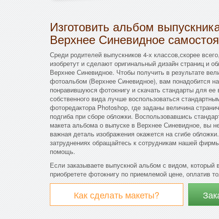
Изготовить альбом выпускни
Верхнее Синевидное самостоя
Среди родителей выпускников 4-х классов,скорее всего
изобретут и сделают оригинальный дизайн страниц и о
Верхнее Синевидное. Чтобы получить в результате ве
фотоальбом (Верхнее Синевидное), вам понадобится н
понравившуюся фотокнигу и скачать стандарты для ее 
собственного вида лучше воспользоваться стандартны
фоторедактора Photoshop, где заданы величина страни
подгиба при сборе обложки. Воспользовавшись станда
макета альбома о выпуске в Верхнее Синевидное, вы не
важная деталь изображения окажется на сгибе обложки
затруднениях обращайтесь к сотрудникам нашей фирмы,
помощь.
Если заказываете выпускной альбом с видом, который 
приобретете фотокнигу по приемлемой цене, оплатив т
Как сделать макеты?
Зак