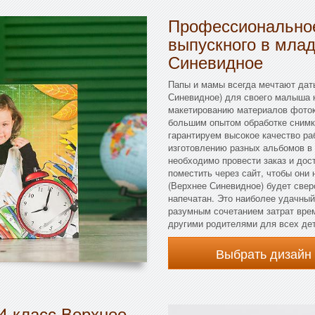
Профессиональное
выпускного в мла
Синевидное
Папы и мамы всегда мечтают дат
Синевидное) для своего малыша к
макетированию материалов фото
большим опытом обработке снимк
гарантируем высокое качество ра
изготовлению разных альбомов в
необходимо провести заказ и до
поместить через сайт, чтобы они 
(Верхнее Синевидное) будет сверс
напечатан. Это наиболее удачны
разумным сочетанием затрат врем
другими родителями для всех дет
Выбрать дизайн
4 класс Верхнее