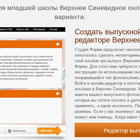
для младшей школы Верхнее Синевидное онл
варианта:
Создать выпускной
редакторе Верхне
Студия Форма предлагает несколь
попытались сделать неповторимы
свой альбом про выпуск (Верхнее
Форма. Для этого вам требуется 
инструкцию по использованию онл
понравившийся тип фотоальбома,
Войти в онлайн-редактор и изгот
альбома в Верхнее Синевидное. М
макета вашего выпускного фотоал
которые вы хотите пускать в дело
применять, а какие исключить. П
размеры. Если у вас возникнут з
окажут вам помощь. Когда макет 
Редактор вы