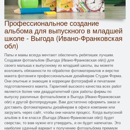
Профессиональное создание
альбома для выпускного в младшей
школе - Выгода (Ивано-Франковская
обл)
Папы и мамы всегда мечтают обеспечить ребятишек лучшим.
Создавая фотоальбом (Выгода (Ивано-Франковская обл)) для
своего малыша к выпускному из младшей школы, вы можете
возложить обязанности по обработке фотоматериалов и верстке
макета фотокниги профессиональным дизайнерам Студии Форма.
Они опытные и знающие в коррекции фотографий и печатании
подготовленного макета. Гарантией высокого качества всех работ
является более чем двадцатилетний срок работы фирмы по
выпуску различных фотоальбомов в Выгода (Ивано-Франковская
обл) и другой фотопродукции. Вам достаточно оформить заказ и
доставить фотоматериалы дизайнерам в офисе компании или
загрузить через сайт, чтобы они начали процесс. Когда выпускной
альбом в 4-м классе (Выгода (Ивано-Франковская обл)) будет
сверстан, то вам нужно его утвердить, и он будет напечатан. Это
наиболее удачный вариант к получению фотоальбома премиум