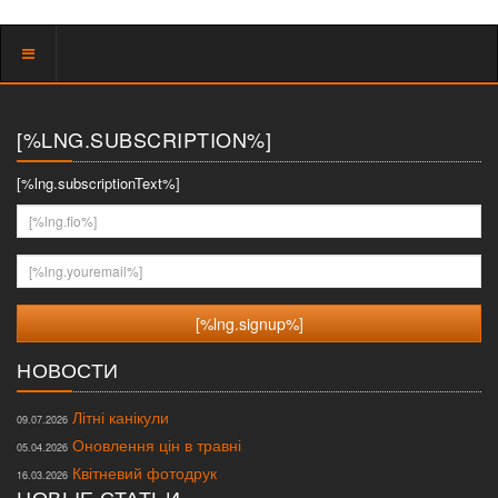
Показать
меню
[%LNG.SUBSCRIPTION%]
[%lng.subscriptionText%]
[%lng.fio%]
[%lng.youremail%]
НОВОСТИ
Літні канікули
09.07.2026
Оновлення цін в травні
05.04.2026
Квітневий фотодрук
16.03.2026
НОВЫЕ СТАТЬИ