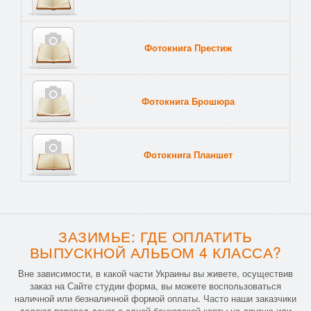
Фотокнига Престиж
Фотокнига Брошюра
Фотокнига Планшет
Тве
ЗАЗИМЬЕ: ГДЕ ОПЛАТИТЬ
ВЫПУСКНОЙ АЛЬБОМ 4 КЛАССА?
Вне зависимости, в какой части Украины вы живете, осуществив
заказ на Сайте студии форма, вы можете воспользоваться
наличной или безналичной формой оплаты. Часто наши заказчики
делают перевод денег с одной банковской карты на другую или