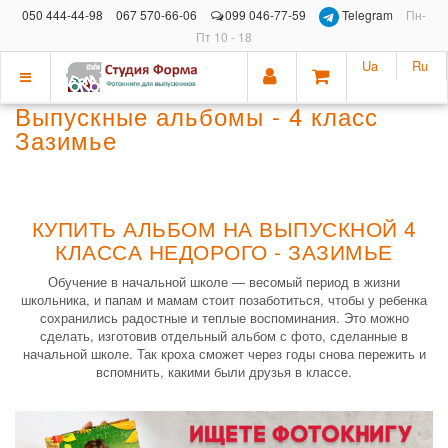
050 444-44-98
067 570-66-06
099 046-77-59
Telegram
Пн-
Пт 10 - 18
Ua
Ru
Показать
Выпускные альбомы - 4 класс
меню
Зазимье
КУПИТЬ АЛЬБОМ НА ВЫПУСКНОЙ 4
КЛАССА НЕДОРОГО - ЗАЗИМЬЕ
Обучение в начальной школе — весомый период в жизни
школьника, и папам и мамам стоит позаботиться, чтобы у ребенка
сохранились радостные и теплые воспоминания. Это можно
сделать, изготовив отдельный альбом с фото, сделанные в
начальной школе. Так кроха сможет через годы снова пережить и
вспомнить, какими были друзья в классе.