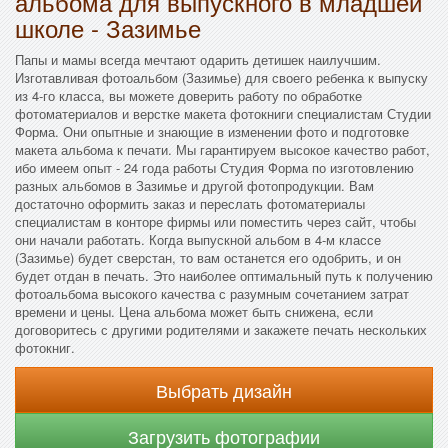
альбома для выпускного в младшей
школе - Зазимье
Папы и мамы всегда мечтают одарить детишек наилучшим.
Изготавливая фотоальбом (Зазимье) для своего ребенка к выпуску
из 4-го класса, вы можете доверить работу по обработке
фотоматериалов и верстке макета фотокниги специалистам Студии
Форма. Они опытные и знающие в изменении фото и подготовке
макета альбома к печати. Мы гарантируем высокое качество работ,
ибо имеем опыт - 24 года работы Студия Форма по изготовлению
разных альбомов в Зазимье и другой фотопродукции. Вам
достаточно оформить заказ и переслать фотоматериалы
специалистам в конторе фирмы или поместить через сайт, чтобы
они начали работать. Когда выпускной альбом в 4-м классе
(Зазимье) будет сверстан, то вам останется его одобрить, и он
будет отдан в печать. Это наиболее оптимальный путь к получению
фотоальбома высокого качества с разумным сочетанием затрат
времени и цены. Цена альбома может быть снижена, если
договоритесь с другими родителями и закажете печать нескольких
фотокниг.
Выбрать дизайн
Загрузить фотографии