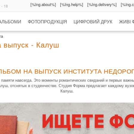
[%lng.about%]
[%lng.help%]
[%lng.delivery%]
[%lng.
 - 18
 АЛЬБОМИ
ФОТОПРОДУКЦІЯ
ЦИФРОВИЙ ДРУК
ЖИВІ 
та
 выпуск - Калуш
ЛЬБОМ НА ВЫПУСК ИНСТИТУТА НЕДОРОГ
 в памяти навсегда. Это моменты романтических свиданий и первых важн
алуш, отснятых в студенчестве. Студия Форма предлагает каждому вузо
Калуш.