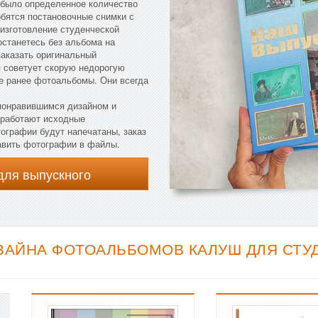
с было определенное количество
обятся постановочные снимки с
 изготовление студенческой
останетесь без альбома на
заказать оригинальный
 советует скорую недорогую
ые ранее фотоальбомы. Они всегда
 понравившимся дизайном и
бработают исходные
ографии будут напечатаны, заказ
авить фотографии в файлы.
для выпускного
ЗАЙНА ФОТОАЛЬБОМОВ КАЛУШ ДЛЯ СТУДЕ