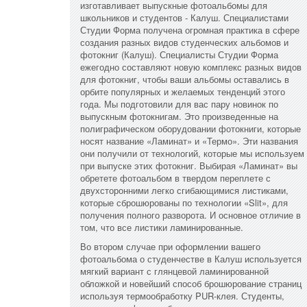
изготавливает выпускные фотоальбомы для
школьников и студентов - Калуш. Специалистами
Студии Форма получена огромная практика в сфере
создания разных видов студенческих альбомов и
фотокниг (Калуш). Специалисты Студии Форма
ежегодно составляют новую комплекс разных видов
для фотокниг, чтобы ваши альбомы оставались в
орбите популярных и желаемых тенденций этого
года. Мы подготовили для вас пару новинок по
выпускным фотокнигам. Это произведенные на
полиграфическом оборудовании фотокниги, которые
носят название «Ламинат» и «Термо». Эти названия
они получили от технологий, которые мы используем
при выпуске этих фотокниг. Выбирая «Ламинат» вы
обретете фотоальбом в твердом переплете с
двухсторонними легко сгибающимися листиками,
которые сброшюрованы по технологии «Slit», для
получения полного разворота. И основное отличие в
том, что все листики ламинированные.
Во втором случае при оформлении вашего
фотоальбома о студенчестве в Калуш используется
мягкий вариант с глянцевой ламинированной
обложкой и новейший способ брошюрование страниц
используя термообработку PUR-клея. Студенты,