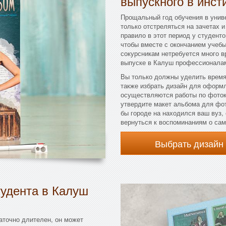
выпускного в инст
Прощальный год обучения в унив
только отстреляться на зачетах и
правило в этот период у студенто
чтобы вместе с окончанием учебы
сокурсникам нетребуется много 
выпуске в Калуш профессионалам
Вы только должны уделить время
также избрать дизайн для оформл
осуществляются работы по фоток
утвердите макет альбома для фот
бы городе на находился ваш вуз,
вернуться к воспоминаниям о сам
Выбрать дизайн
тудента в Калуш
аточно длителен, он может