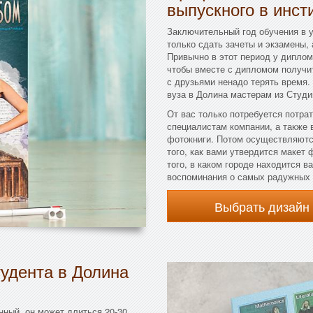
выпускного в инст
Заключительный год обучения в 
только сдать зачеты и экзамены,
Привычно в этот период у дипломн
чтобы вместе с дипломом получит
с друзьями ненадо терять время.
вуза в Долина мастерам из Студ
От вас только потребуется потра
специалистам компании, а также
фотокниги. Потом осуществляются
того, как вами утвердится макет 
того, в каком городе находится в
воспоминания о самых радужных 
Выбрать дизайн
удента в Долина
нный, он может длиться 20-30