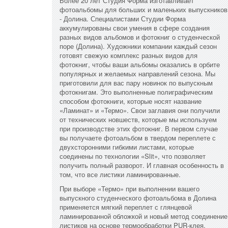
Более 20 лет Студия Форма изготавливает
фотоальбомы для больших и маленьких выпускников
- Долина. Специалистами Студии Форма
аккумулированы свои умения в сфере создания
разных видов альбомов и фотокниг о студенческой
поре (Долина). Художники компании каждый сезон
готовят свежую комплекс разных видов для
фотокниг, чтобы ваши альбомы оказались в орбите
популярных и желаемых направлений сезона. Мы
приготовили для вас пару новинок по выпускным
фотокнигам. Это выполненные полиграфическим
способом фотокниги, которые носят название
«Ламинат» и «Термо». Свои заглавия они получили
от технических новшеств, которые мы используем
при производстве этих фотокниг. В первом случае
вы получаете фотоальбом в твердом переплете с
двухсторонними гибкими листами, которые
соединены по технологии «Slit», что позволяет
получить полный разворот. И главная особенность в
том, что все листики ламинированные.
При выборе «Термо» при выполнении вашего
выпускного студенческого фотоальбома в Долина
применяется мягкий переплет с глянцевой
ламинированной обложкой и новый метод соединение
листиков на основе термообработки PUR-клея.