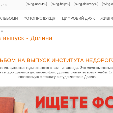
[%lng.about%]
[%lng.help%]
[%lng.delivery%]
[%lng.
 - 18
 АЛЬБОМИ
ФОТОПРОДУКЦІЯ
ЦИФРОВИЙ ДРУК
ЖИВІ 
та
 выпуск - Долина
ЛЬБОМ НА ВЫПУСК ИНСТИТУТА НЕДОРОГО
вания, вузовские годы остаются в памяти навсегда. Это моменты возв
а сегодня хранится достаточно фото Долина, снятых во время учебы. С
неповторимую фотокнигу о студенчестве в Долина.