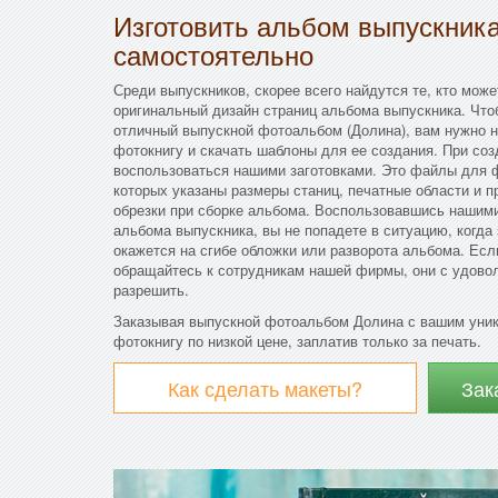
Изготовить альбом выпускник
самостоятельно
Среди выпускников, скорее всего найдутся те, кто мож
оригинальный дизайн страниц альбома выпускника. Что
отличный выпускной фотоальбом (Долина), вам нужно 
фотокнигу и скачать шаблоны для ее создания. При соз
воспользоваться нашими заготовками. Это файлы для ф
которых указаны размеры станиц, печатные области и 
обрезки при сборке альбома. Воспользовавшись нашими
альбома выпускника, вы не попадете в ситуацию, когда
окажется на сгибе обложки или разворота альбома. Есл
обращайтесь к сотрудникам нашей фирмы, они с удово
разрешить.
Заказывая выпускной фотоальбом Долина с вашим уни
фотокнигу по низкой цене, заплатив только за печать.
Как сделать макеты?
Зак