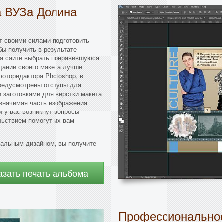
а ВУЗа Долина
ет своими силами подготовить
бы получить в результате
на сайте выбрать понравившуюся
дании своего макета лучше
оторедактора Photoshop, в
предусмотрены отступы для
 заготовками для верстки макета
 значимая часть изображения
и у вас возникнут вопросы
льствием помогут их вам
кальным дизайном, вы получите
азать печать альбома
Профессиональное