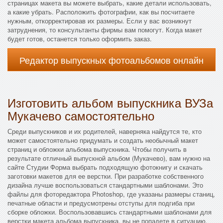
страницах макета вы можете выбрать, какие детали использовать,
а какие убрать. Расположить фотографии, как вы посчитаете
нужным, откорректировав их размеры. Если у вас возникнут
затруднения, то консультанты фирмы вам помогут. Когда макет
будет готов, останется только оформить заказ.
Редактор выпускных фотоальбомов онлайн
Изготовить альбом выпускника ВУЗа
Мукачево самостоятельно
Среди выпускников и их родителей, наверняка найдутся те, кто
может самостоятельно придумать и создать необычный макет
страниц и обложки альбома выпускника. Чтобы получить в
результате отличный выпускной альбом (Мукачево), вам нужно на
сайте Студии Форма выбрать подходящую фотокнигу и скачать
заготовки макетов для ее верстки. При разработке собственного
дизайна лучше воспользоваться стандартными шаблонами. Это
файлы для фоторедактора Photoshop, где указаны размеры станиц,
печатные области и предусмотрены отступы для подгиба при
сборке обложки. Воспользовавшись стандартными шаблонами для
верстки макета альбома выпускника, вы не попадете в ситуацию,