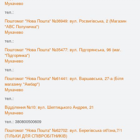
Мукачево
тел.:
Поштомат "Нова Пошта" №36949: вул. Росвигівська, 2 (Магазин
"АВС Полуничка")
Мукачево
тел.:
Поштомат "Нова Пошта" №35477: вул. Підгорянська, 96 (маг.
"Підгорянка")
Мукачево
тел.:
Поштомат "Нова Пошта" №61441: вул. Варшавська, 27-а (Біля
магазину "Амбар")
Мукачево
тел.:
Відділення №10: вул. Шептицького Андрея, 21
Мукачево
тел.: 380800500609
Поштомат "Нова Пошта" №62702: вул. Берегівська об'їзна,7/1
(ТІЛЬКИ ДЛЯ СПІВРОБІТНИКІВ)