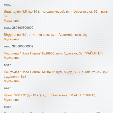
тел.:
Відділення №5 (до 30 кг на одне місце): вул. Берегівська, 66, прим.
57
Мукачево
тел.: 380800500609
Відділення №7: с. Клячаново, вул. Автомобілістів, 3д
Мукачево
тел.: 380800500609
Поштомат "Нова Пошта" №26950: вул. Одеська, 3в ("РАЙОН D")
Мукачево
тел.:
Поштомат "Нова Пошта" №60469: вул. Миру, 55В, в клієнтській зоні
відділення №4
Мукачево
тел.:
Пункт №54272 (до 10 кг): вул. Лавківська, 1В (АЗК "ОККО")
Мукачево
тел.: