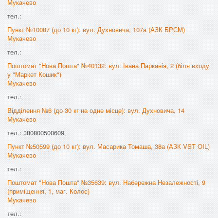
Мукачево
тел.:
Пункт №10087 (до 10 кг): вул. Духновича, 107а (АЗК БРСМ)
Мукачево
тел.:
Поштомат "Нова Пошта" №40132: вул. Івана Парканія, 2 (біля входу
у "Маркет Кошик")
Мукачево
тел.:
Відділення №6 (до 30 кг на одне місце): вул. Духновича, 14
Мукачево
тел.: 380800500609
Пункт №50599 (до 10 кг): вул. Масарика Томаша, 38а (АЗК VST OIL)
Мукачево
тел.:
Поштомат "Нова Пошта" №35639: вул. Набережна Незалежності, 9
(приміщення, 1, маг. Колос)
Мукачево
тел.: