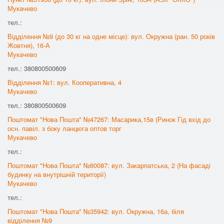
Мукачево
тел.:
Відділення №9 (до 30 кг на одне місце): вул. Окружна (ран. 50 років
Жовтня), 16-А
Мукачево
тел.: 380800500609
Відділення №1: вул. Кооперативна, 4
Мукачево
тел.: 380800500609
Поштомат "Нова Пошта" №47267: Масарика,15в (Ринок Гід вхід до
осн. павіл. з боку ланцюга оптов торг
Мукачево
тел.:
Поштомат "Нова Пошта" №60087: вул. Закарпатська, 2 (На фасаді
будинку на внутрішній території)
Мукачево
тел.:
Поштомат "Нова Пошта" №35942: вул. Окружна, 16а, біля
відділення №9