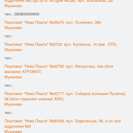
Відділення №2 (до 30 кг на одне місце): вул. Вокзальна, 2В
Мукачево
тел.: 380800500609
Поштомат "Нова Пошта" №35475: вул. Осипенко, 39б
Мукачево
тел.:
Поштомат "Нова Пошта" №5723: вул. Купальна, 14 (маг. АТБ)
Мукачево
тел.:
Поштомат "Нова Пошта" №42755: вул. Матросова, 54а (біля
магазину АГРОМАТ)
Мукачево
тел.:
Поштомат "Нова Пошта" №42777: вул. Соборна (колишня Пушкіна),
58 (біля страхової компанії ARX)
Мукачево
тел.:
Поштомат "Нова Пошта" №60439: вул. Берегівська, 66, в кл зоні
відділення №5
Мукачево