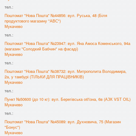
тел.:
Поштомат "Нова Пошта" №44856: вул. Руська, 48 (Біля
продуктового магазину "АВС")
Мукачево
тел.:
Поштомат "Нова Пошта" №23947: вул. Яна Амоса Коменського, 94а
(магазин "Солодкий Бабчин" на фасаді)
Мукачево
тел.:
Поштомат "Нова Пошта" №38732: вул. Митрополита Володимира,
2а, у тамбурі (ТІЛЬКИ ДЛЯ ПРАЦІВНИКІВ)
Мукачево
тел.:
Пункт №50600 (до 10 кг): вул. Берегівська об'їзна, 6в (АЗК VST OIL)
Мукачево
тел.:
Поштомат "Нова Пошта" №45089: вул. Духновича, 75 (Магазин
"Бонус")
Мукачево