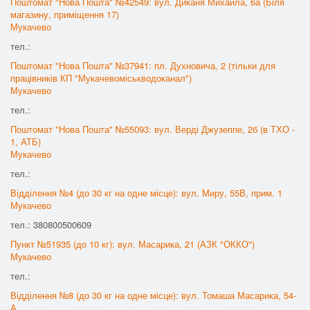
Поштомат "Нова Пошта" №42549: вул. Диканя Михайла, 6а (Біля
магазину, приміщення 17)
Мукачево
тел.:
Поштомат "Нова Пошта" №37941: пл. Духновича, 2 (тільки для
працівників КП "Мукачевоміськводоканал")
Мукачево
тел.:
Поштомат "Нова Пошта" №55093: вул. Верді Джузеппе, 2б (в ТХО -
1, АТБ)
Мукачево
тел.:
Відділення №4 (до 30 кг на одне місце): вул. Миру, 55В, прим. 1
Мукачево
тел.: 380800500609
Пункт №51935 (до 10 кг): вул. Масарика, 21 (АЗК "ОККО")
Мукачево
тел.:
Відділення №8 (до 30 кг на одне місце): вул. Томаша Масарика, 54-
А