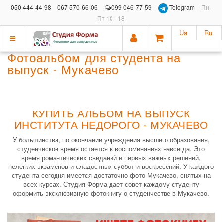
050 444-44-98
067 570-66-06
099 046-77-59
Telegram
Пн-
Пт 10 - 18
Ua
Ru
Показать
Фотоальбом для студента на
меню
выпуск - Мукачево
КУПИТЬ АЛЬБОМ НА ВЫПУСК
ИНСТИТУТА НЕДОРОГО - МУКАЧЕВО
У большинства, по окончании учреждения высшего образования,
студенческое время остается в воспоминаниях навсегда. Это
время романтических свиданий и первых важных решений,
нелегких экзаменов и сладостных суббот и воскресений. У каждого
студента сегодня имеется достаточно фото Мукачево, снятых на
всех курсах. Студия Форма дает совет каждому студенту
оформить эксклюзивную фотокнигу о студенчестве в Мукачево.