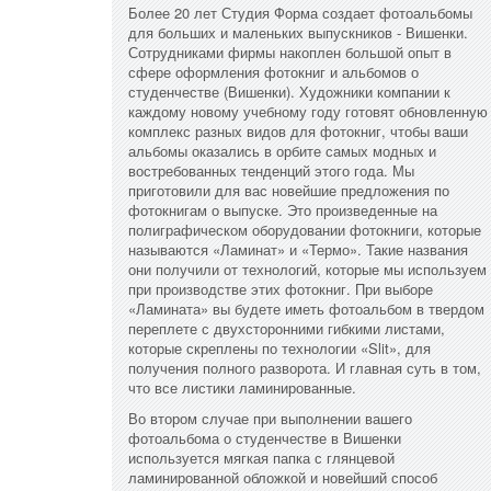
Более 20 лет Студия Форма создает фотоальбомы
для больших и маленьких выпускников - Вишенки.
Сотрудниками фирмы накоплен большой опыт в
сфере оформления фотокниг и альбомов о
студенчестве (Вишенки). Художники компании к
каждому новому учебному году готовят обновленную
комплекс разных видов для фотокниг, чтобы ваши
альбомы оказались в орбите самых модных и
востребованных тенденций этого года. Мы
приготовили для вас новейшие предложения по
фотокнигам о выпуске. Это произведенные на
полиграфическом оборудовании фотокниги, которые
называются «Ламинат» и «Термо». Такие названия
они получили от технологий, которые мы используем
при производстве этих фотокниг. При выборе
«Ламината» вы будете иметь фотоальбом в твердом
переплете с двухсторонними гибкими листами,
которые скреплены по технологии «Slit», для
получения полного разворота. И главная суть в том,
что все листики ламинированные.
Во втором случае при выполнении вашего
фотоальбома о студенчестве в Вишенки
используется мягкая папка с глянцевой
ламинированной обложкой и новейший способ