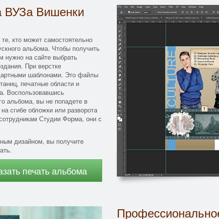
а ВУЗа Вишенки
 те, кто может самостоятельно
ускного альбома. Чтобы получить
м нужно на сайте выбрать
здания. При верстке
дартными шаблонами. Это файлы
таниц, печатные области и
ма. Воспользовавшись
о альбома, вы не попадете в
на сгибе обложки или разворота
 сотрудникам Студии Форма, они с
ным дизайном, вы получите
ать.
азать печать альбома
Профессиональное