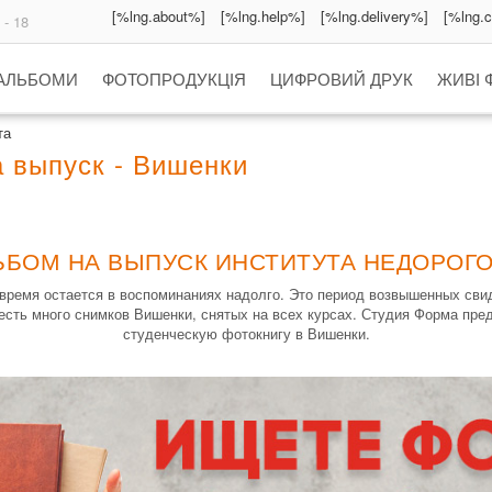
[%lng.about%]
[%lng.help%]
[%lng.delivery%]
[%lng.
 - 18
 АЛЬБОМИ
ФОТОПРОДУКЦІЯ
ЦИФРОВИЙ ДРУК
ЖИВІ 
та
 выпуск - Вишенки
ЬБОМ НА ВЫПУСК ИНСТИТУТА НЕДОРОГО
е время остается в воспоминаниях надолго. Это период возвышенных сви
есть много снимков Вишенки, снятых на всех курсах. Студия Форма пре
студенческую фотокнигу в Вишенки.