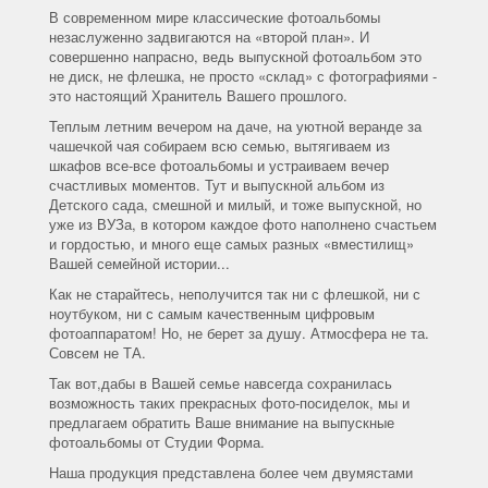
В современном мире классические фотоальбомы
незаслуженно задвигаются на «второй план». И
совершенно напрасно, ведь выпускной фотоальбом это
не диск, не флешка, не просто «склад» с фотографиями -
это настоящий Хранитель Вашего прошлого.
Теплым летним вечером на даче, на уютной веранде за
чашечкой чая собираем всю семью, вытягиваем из
шкафов все-все фотоальбомы и устраиваем вечер
счастливых моментов. Тут и выпускной альбом из
Детского сада, смешной и милый, и тоже выпускной, но
уже из ВУЗа, в котором каждое фото наполнено счастьем
и гордостью, и много еще самых разных «вместилищ»
Вашей семейной истории...
Как не старайтесь, неполучится так ни с флешкой, ни с
ноутбуком, ни с самым качественным цифровым
фотоаппаратом! Но, не берет за душу. Атмосфера не та.
Совсем не ТА.
Так вот,дабы в Вашей семье навсегда сохранилась
возможность таких прекрасных фото-посиделок, мы и
предлагаем обратить Ваше внимание на выпускные
фотоальбомы от Студии Форма.
Наша продукция представлена более чем двумястами