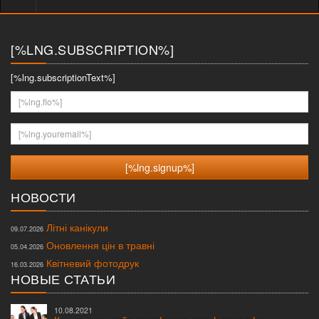
меню
[%LNG.SUBSCRIPTION%]
[%lng.subscriptionText%]
[%lng.fio%]
[%lng.youremail%]
НОВОСТИ
Літні канікули
09.07.2026
Оновлення цін в травні
05.04.2026
Квітневий фотодрук
16.03.2026
НОВЫЕ СТАТЬИ
10.08.2021