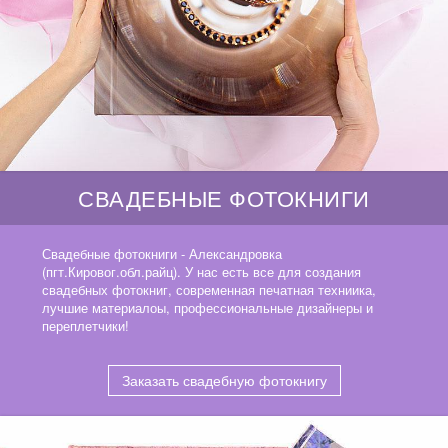
СВАДЕБНЫЕ ФОТОКНИГИ
Свадебные фотокниги - Александровка
(пгт.Кировог.обл.райц). У нас есть все для создания
свадебных фотокниг, современная печатная техниика,
лучшие материалоы, профессиональные дизайнеры и
переплетчики!
Заказать свадебную фотокнигу