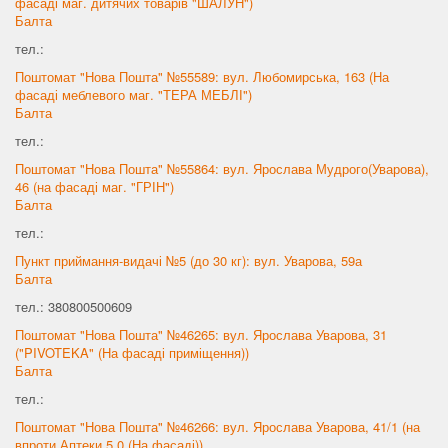
фасаді маг. дитячих товарів "ШАЛУН")
Балта
тел.:
Поштомат "Нова Пошта" №55589: вул. Любомирська, 163 (На
фасаді меблевого маг. "ТЕРА МЕБЛІ")
Балта
тел.:
Поштомат "Нова Пошта" №55864: вул. Ярослава Мудрого(Уварова),
46 (на фасаді маг. "ГРІН")
Балта
тел.:
Пункт приймання-видачі №5 (до 30 кг): вул. Уварова, 59а
Балта
тел.: 380800500609
Поштомат "Нова Пошта" №46265: вул. Ярослава Уварова, 31
("PIVOTEKA" (На фасаді приміщення))
Балта
тел.:
Поштомат "Нова Пошта" №46266: вул. Ярослава Уварова, 41/1 (на
впроти Аптеки 5.0 (На фасаді))