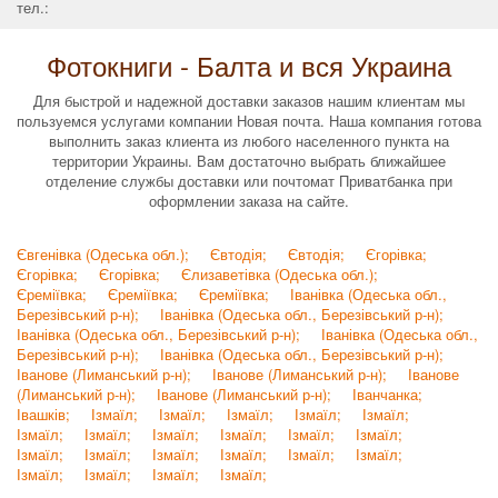
тел.:
Фотокниги - Балта и вся Украина
Для быстрой и надежной доставки заказов нашим клиентам мы
пользуемся услугами компании Новая почта. Наша компания готова
выполнить заказ клиента из любого населенного пункта на
территории Украины. Вам достаточно выбрать ближайшее
отделение службы доставки или почтомат Приватбанка при
оформлении заказа на сайте.
Євгенівка (Одеська обл.);
Євтодія;
Євтодія;
Єгорівка;
Єгорівка;
Єгорівка;
Єлизаветівка (Одеська обл.);
Єреміївка;
Єреміївка;
Єреміївка;
Іванівка (Одеська обл.,
Березівський р-н);
Іванівка (Одеська обл., Березівський р-н);
Іванівка (Одеська обл., Березівський р-н);
Іванівка (Одеська обл.,
Березівський р-н);
Іванівка (Одеська обл., Березівський р-н);
Іванове (Лиманський р-н);
Іванове (Лиманський р-н);
Іванове
(Лиманський р-н);
Іванове (Лиманський р-н);
Іванчанка;
Івашків;
Ізмаїл;
Ізмаїл;
Ізмаїл;
Ізмаїл;
Ізмаїл;
Ізмаїл;
Ізмаїл;
Ізмаїл;
Ізмаїл;
Ізмаїл;
Ізмаїл;
Ізмаїл;
Ізмаїл;
Ізмаїл;
Ізмаїл;
Ізмаїл;
Ізмаїл;
Ізмаїл;
Ізмаїл;
Ізмаїл;
Ізмаїл;