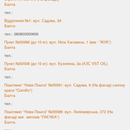
Балта
тел.:
Відділення №1: вул. Садова, 24
Балта
тел.: 380800500609
Пункт №50996 (до 10 кг): вул. Ніла Хасевича, 1 (маг. "ЖУК")
Балта
тел.:
Пункт №50508 (до 10 кг): вул. Кузнечна, 2а (АЗС VST OIL)
Балта
тел.:
Поштомат "Нова Пошта" №55591: вул. Садова, 6 (На фасаді салону
краси "Cоmilfo")
Балта
тел.:
Поштомат "Нова Пошта" №55588: вул. Любомирська, 272 (На
фасаді маг. метизів "ГАЄЧКА")
Балта