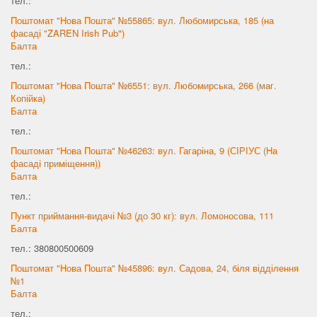
тел.:
Поштомат "Нова Пошта" №55865: вул. Любомирська, 185 (на
фасаді "ZAREN Irish Pub")
Балта
тел.:
Поштомат "Нова Пошта" №6551: вул. Любомирська, 266 (маг.
Копійка)
Балта
тел.:
Поштомат "Нова Пошта" №46263: вул. Гагаріна, 9 (СІРІУС (На
фасаді приміщення))
Балта
тел.:
Пункт приймання-видачі №3 (до 30 кг): вул. Ломоносова, 111
Балта
тел.: 380800500609
Поштомат "Нова Пошта" №45896: вул. Садова, 24, біля відділення
№1
Балта
тел.: