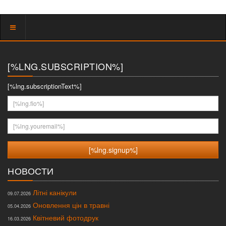
Показать
меню
[%LNG.SUBSCRIPTION%]
[%lng.subscriptionText%]
[%lng.fio%]
[%lng.youremail%]
НОВОСТИ
Літні канікули
09.07.2026
Оновлення цін в травні
05.04.2026
Квітневий фотодрук
16.03.2026