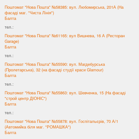
Поштомат "Нова Пошта" №58385: вул. Любомирська, 201А (На
фасаді маг. "Чиста Лінія")
Балта
тел.:
Поштомат "Нова Пошта" №61165: вул Вишнева, 16 А (Ресторан
Garage)
Балта
тел.:
Поштомат "Нова Пошта" №55590: вул. Магдебурська
(Пролетарська), 32 (на фасаді студії краси Glamour)
Балта
тел.:
Поштомат "Нова Пошта" №55863: вул. Шевченка, 15 (На фасаді
"строй центр ДІОНІС")
Балта
тел.:
Поштомат "Нова Пошта" №55878: вул. Госпітальєрів, 70 А/1
(Автомийка біля маг. "РОМАШКА")
Балта