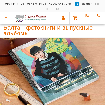
050 444-44-98
067 570-66-06
099 046-77-59
Telegram
Пн-
Пт 10 - 18
Ua
Ru
Показать
Балта - фотокниги и выпускные
меню
альбомы