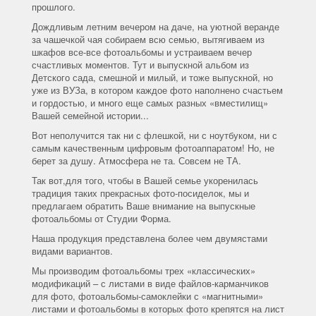
прошлого.
Дождливым летним вечером на даче, на уютной веранде
за чашечкой чая собираем всю семью, вытягиваем из
шкафов все-все фотоальбомы и устраиваем вечер
счастливых моментов. Тут и выпускной альбом из
Детского сада, смешной и милый, и тоже выпускной, но
уже из ВУЗа, в котором каждое фото наполнено счастьем
и гордостью, и много еще самых разных «вместилищ»
Вашей семейной истории...
Вот неполучится так ни с флешкой, ни с ноутбуком, ни с
самым качественным цифровым фотоаппаратом! Но, не
берет за душу. Атмосфера не та. Совсем не ТА.
Так вот,для того, чтобы в Вашей семье укоренилась
традиция таких прекрасных фото-посиделок, мы и
предлагаем обратить Ваше внимание на выпускные
фотоальбомы от Студии Форма.
Наша продукция представлена более чем двумястами
видами вариантов.
Мы производим фотоальбомы трех «классических»
модификаций – с листами в виде файлов-карманчиков
для фото, фотоальбомы-самоклейки с «магнитными»
листами и фотоальбомы в которых фото крепятся на лист