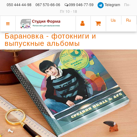
050 444-44-98
067 570-66-06
099 046-77-59
Telegram
Пн-
Пт 10 - 18
Ua
Ru
Показать
Барановка - фотокниги и
меню
выпускные альбомы