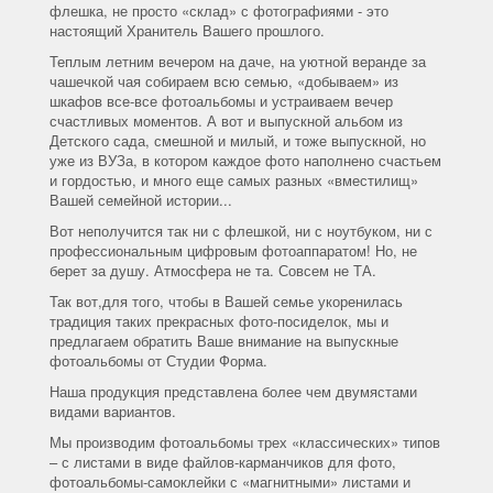
флешка, не просто «склад» с фотографиями - это
настоящий Хранитель Вашего прошлого.
Теплым летним вечером на даче, на уютной веранде за
чашечкой чая собираем всю семью, «добываем» из
шкафов все-все фотоальбомы и устраиваем вечер
счастливых моментов. А вот и выпускной альбом из
Детского сада, смешной и милый, и тоже выпускной, но
уже из ВУЗа, в котором каждое фото наполнено счастьем
и гордостью, и много еще самых разных «вместилищ»
Вашей семейной истории...
Вот неполучится так ни с флешкой, ни с ноутбуком, ни с
профессиональным цифровым фотоаппаратом! Но, не
берет за душу. Атмосфера не та. Совсем не ТА.
Так вот,для того, чтобы в Вашей семье укоренилась
традиция таких прекрасных фото-посиделок, мы и
предлагаем обратить Ваше внимание на выпускные
фотоальбомы от Студии Форма.
Наша продукция представлена более чем двумястами
видами вариантов.
Мы производим фотоальбомы трех «классических» типов
– с листами в виде файлов-карманчиков для фото,
фотоальбомы-самоклейки с «магнитными» листами и