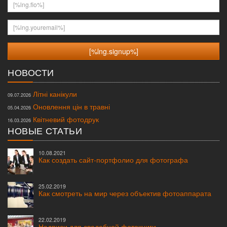
[%lng.fio%]
[%lng.youremail%]
НОВОСТИ
Літні канікули
09.07.2026
Оновлення цін в травні
05.04.2026
Квітневий фотодрук
16.03.2026
НОВЫЕ СТАТЬИ
10.08.2021
Как создать сайт-портфолио для фотографа
25.02.2019
Как смотреть на мир через объектив фотоаппарата
22.02.2019
Надписи для свадебной фотокниги