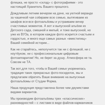
флешка, не просто «склад» с фотографиями - это
настоящий Хранитель Вашего прошлого.
Дождливым летним вечером на даче, на уютной веранде
за чашечкой чая собираем всю семью, вытягиваем из
шкафов все-все фотоальбомы и устраиваем вечер
счастливых моментов. А вот и выпускной альбом из
Детского сада, смешной и милый, и тоже выпускной, но
уже из ВУЗа, в котором каждое фото искрится счастьем и
гордостью, и много еще самых разных «вместилищ»
Вашей семейной истории...
Как не старайтесь, неполучится так ни с флешкой, ни с
ноутбуком, ни с профессиональным цифровым
фотоаппаратом! Но, не берет за душу. Атмосфера не та.
Совсем не ТА.
Так вот,для того, чтобы в Вашей семье укоренилась
традиция таких прекрасных фото-посиделок, мы и
предлагаем обратить Ваше внимание на выпускные
фотоальбомы от Студии Форма.
Наша продукция представлена более чем двумястами
видами вариантов.
Мы производим фотоальбомы трех «классических»
разновидностей – с листами в виде файлов-карманчиков