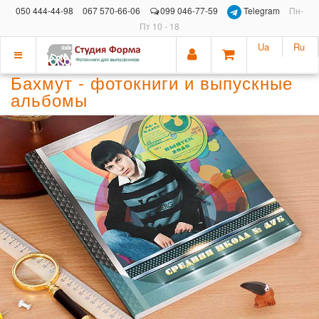
050 444-44-98
067 570-66-06
099 046-77-59
Telegram
Пн-
Пт 10 - 18
Ua
Ru
Показать
Бахмут - фотокниги и выпускные
меню
альбомы