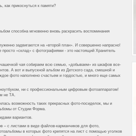
ь, как прикоснуться к памяти?
льбом способна мгновенно вновь раскрасить воспоминания
уженно задвигаются на «второй план». И совершенно напрасно!
е просто «склад» с фотографиями - это настоящий Хранитель
 чашечкой чая собираем всю семью, «добываем» из шкафов все-
тов. А вот и выпускной альбом из Детского сада, смешной и
аждое фото наполнено счастьем и гордостью, и много еще самых
 с ноутбуком, ни с профессиональным цифровым фотоаппаратом!
м не ТА.
нилась возможность таких прекрасных фото-посиделок, мы и
ьбомы от Студии Форма.
идами вариантов.
в – с листами в виде файлов-карманчиков для фото,
тоальбомы в которых фото крепятся на лист с помощью уголков