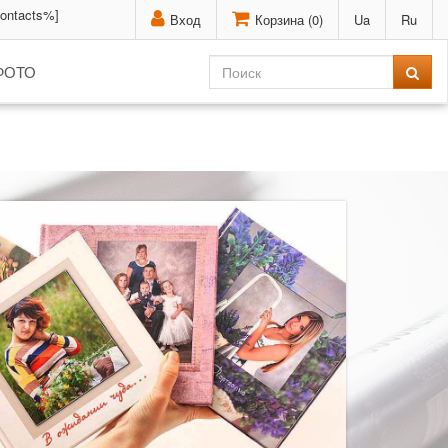
contacts%]
Вход
Корзина (
0
)
Ua
Ru
ФОТО
ы