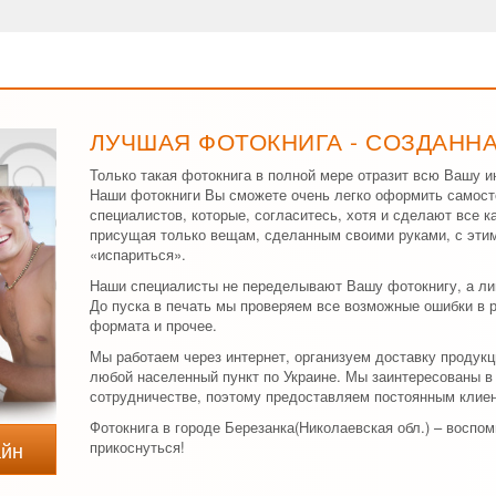
ЛУЧШАЯ ФОТОКНИГА - СОЗДАНН
Только такая фотокнига в полной мере отразит всю Вашу и
Наши фотокниги Вы сможете очень легко оформить самост
специалистов, которые, согласитесь, хотя и сделают все к
присущая только вещам, сделанным своими руками, с эти
«испариться».
Наши специалисты не переделывают Вашу фотокнигу, а ли
До пуска в печать мы проверяем все возможные ошибки в 
формата и прочее.
Мы работаем через интернет, организуем доставку продукц
любой населенный пункт по Украине. Мы заинтересованы 
сотрудничестве, поэтому предоставляем постоянным клиен
Фотокнига в городе Березанка(Николаевская обл.) – воспо
айн
прикоснуться!