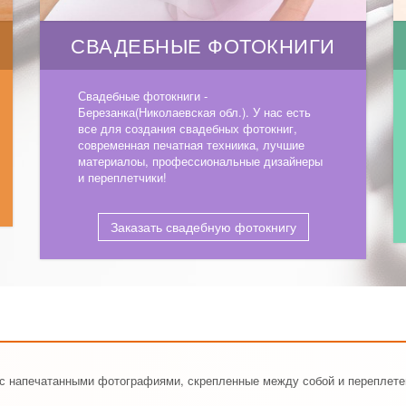
СВАДЕБНЫЕ ФОТОКНИГИ
Свадебные фотокниги -
Березанка(Николаевская обл.). У нас есть
все для создания свадебных фотокниг,
современная печатная техниика, лучшие
материалоы, профессиональные дизайнеры
и переплетчики!
Заказать свадебную фотокнигу
ы с напечатанными фотографиями, скрепленные между собой и переплете