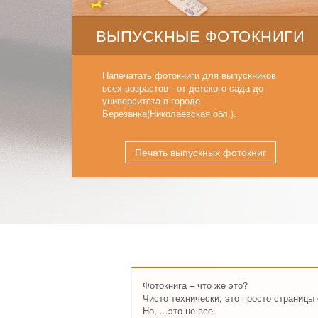
ВЫПУСКНЫЕ ФОТОКНИГИ
Напечатать фотокниги для выпускников
всех возрастов - от детского сада до
университета в городе
Березанка(Николаевская обл.).
Печать выпускных фотокниг
Фотокнига – что же это?
Чисто технически, это просто страниц
Но, ...это не все.