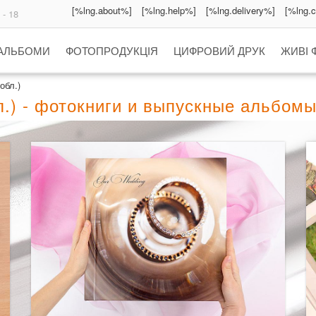
[%lng.about%]
[%lng.help%]
[%lng.delivery%]
[%lng.
 - 18
 АЛЬБОМИ
ФОТОПРОДУКЦІЯ
ЦИФРОВИЙ ДРУК
ЖИВІ 
обл.)
.) - фотокниги и выпускные альбом