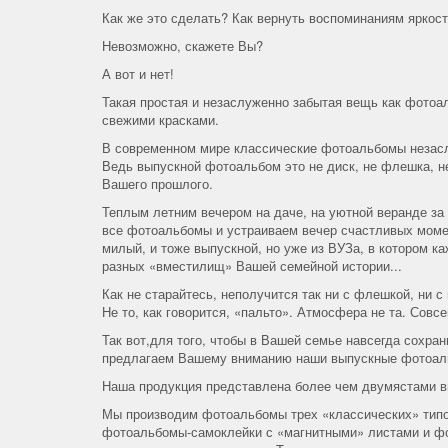
Как же это сделать? Как вернуть воспоминаниям яркост
Невозможно, скажете Вы?
А вот и нет!
Такая простая и незаслуженно забытая вещь как фотоа
свежими красками.
В современном мире классические фотоальбомы незасл
Ведь выпускной фотоальбом это не диск, не флешка, н
Вашего прошлого.
Теплым летним вечером на даче, на уютной веранде за
все фотоальбомы и устраиваем вечер счастливых момен
милый, и тоже выпускной, но уже из ВУЗа, в котором к
разных «вместилищ» Вашей семейной истории...
Как не старайтесь, неполучится так ни с флешкой, ни
Не то, как говорится, «пальто». Атмосфера не та. Совсе
Так вот,для того, чтобы в Вашей семье навсегда сохра
предлагаем Вашему вниманию наши выпускные фотоал
Наша продукция представлена более чем двумястами в
Мы производим фотоальбомы трех «классических» типо
фотоальбомы-самоклейки с «магнитными» листами и фо