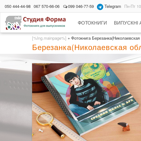
050 444-44-98
067 570-66-06
099 046-77-59
Telegram
Пн-Пт 10
ФОТОКНИГИ
ВИПУСКНІ
[%lng.mainpage%]
»
Фотокнига Березанка(Николаевская 
Березанка(Николаевская обл