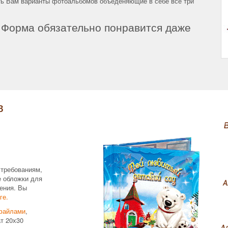
ть Вам варианты фотоальбомов объеденяющие в себе все три
 Форма обязательно понравится даже
!
в
 требованиям,
е обложки для
ения. Вы
ге.
файлами
,
т 20х30