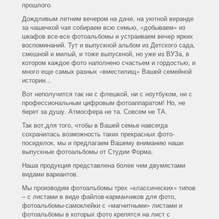
прошлого.
Дождливым летним вечером на даче, на уютной веранде
за чашечкой чая собираем всю семью, «добываем» из
шкафов все-все фотоальбомы и устраиваем вечер ярких
воспоминаний. Тут и выпускной альбом из Детского сада,
смешной и милый, и тоже выпускной, но уже из ВУЗа, в
котором каждое фото наполнено счастьем и гордостью, и
много еще самых разных «вместилищ» Вашей семейной
истории...
Вот неполучится так ни с флешкой, ни с ноутбуком, ни с
профессиональным цифровым фотоаппаратом! Но, не
берет за душу. Атмосфера не та. Совсем не ТА.
Так вот,для того, чтобы в Вашей семье навсегда
сохранилась возможность таких прекрасных фото-
посиделок, мы и предлагаем Вашему вниманию наши
выпускные фотоальбомы от Студии Форма.
Наша продукция представлена более чем двумястами
видами вариантов.
Мы производим фотоальбомы трех «классических» типов
– с листами в виде файлов-карманчиков для фото,
фотоальбомы-самоклейки с «магнитными» листами и
фотоальбомы в которых фото крепятся на лист с