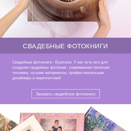
СВАДЕБНЫЕ ФОТОКНИГИ
Свадебные фотокниги - Буштыно. У нас есть все для
создания свадебных фотокниг, современная печатная
техниика, лучшие материалоы, профессиональные
дизайнеры и переплетчики!
Заказать свадебную фотокнигу