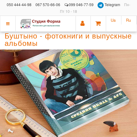
050 444-44-98
067 570-66-06
099 046-77-59
Telegram
Пн-
Пт 10 - 18
Ua
Ru
Показать
Буштыно - фотокниги и выпускные
меню
альбомы