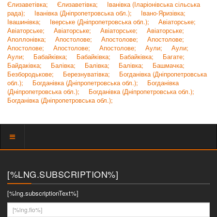
Єлизаветівка;
Єлизаветівка;
Іванівка (Іларіонівська сільська
рада);
Іванівка (Дніпропетровська обл.);
Івано-Яризівка;
Івашинівка;
Іверське (Дніпропетровська обл.);
Авіаторське;
Авіаторське;
Авіаторське;
Авіаторське;
Авіаторське;
Аполлонівка;
Апостолове;
Апостолове;
Апостолове;
Апостолове;
Апостолове;
Апостолове;
Аули;
Аули;
Аули;
Бабайківка;
Бабайківка;
Бабайківка;
Багате;
Байдаківка;
Балівка;
Балівка;
Балівка;
Башмачка;
Безбородькове;
Березнуватівка;
Богданівка (Дніпропетровська
обл.);
Богданівка (Дніпропетровська обл.);
Богданівка
(Дніпропетровська обл.);
Богданівка (Дніпропетровська обл.);
Богданівка (Дніпропетровська обл.);
Показать
меню
[%LNG.SUBSCRIPTION%]
[%lng.subscriptionText%]
[%lng.fio%]