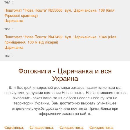
тел.:
Поштомат "Нова Пошта" №55060: вул. Царичанська, 168 (біля
Фірмової крамниці)
Царичанка
тел.:
Поштомат "Нова Пошта" №47492: вул. Царичанська, 134в (біля
приміщення, 100 м від лікарні)
Царичанка
тел.:
Фотокниги - Царичанка и вся
Украина
Для быстрой и надежной доставки заказов нашим клиентам мы
пользуемся услугами компании Новая почта. Наша компания готова
выполнить заказ клиента из любого населенного пункта на
территории Украины. Вам достаточно выбрать ближайшее
отделение службы доставки или почтомат Приватбанка при
оформлении заказа на сайте.
Євдокіївка;
Єлизаветівка;
Єлизаветівка;
Єлизаветівка;