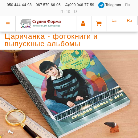
050 444-44-98
067 570-66-06
099 046-77-59
Telegram
Пн-
Пт 10 - 18
Ua
Ru
Показать
Царичанка - фотокниги и
меню
выпускные альбомы