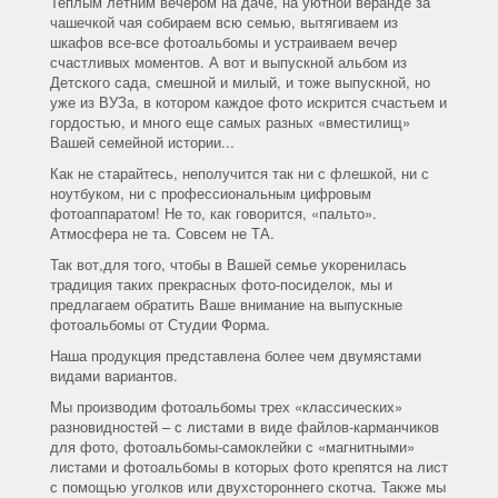
Теплым летним вечером на даче, на уютной веранде за
чашечкой чая собираем всю семью, вытягиваем из
шкафов все-все фотоальбомы и устраиваем вечер
счастливых моментов. А вот и выпускной альбом из
Детского сада, смешной и милый, и тоже выпускной, но
уже из ВУЗа, в котором каждое фото искрится счастьем и
гордостью, и много еще самых разных «вместилищ»
Вашей семейной истории...
Как не старайтесь, неполучится так ни с флешкой, ни с
ноутбуком, ни с профессиональным цифровым
фотоаппаратом! Не то, как говорится, «пальто».
Атмосфера не та. Совсем не ТА.
Так вот,для того, чтобы в Вашей семье укоренилась
традиция таких прекрасных фото-посиделок, мы и
предлагаем обратить Ваше внимание на выпускные
фотоальбомы от Студии Форма.
Наша продукция представлена более чем двумястами
видами вариантов.
Мы производим фотоальбомы трех «классических»
разновидностей – с листами в виде файлов-карманчиков
для фото, фотоальбомы-самоклейки с «магнитными»
листами и фотоальбомы в которых фото крепятся на лист
с помощью уголков или двухстороннего скотча. Также мы