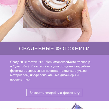
СВАДЕБНЫЕ ФОТОКНИГИ
Свадебные фотокниги - Черноморское(Коминтернов.р-
н.Одес.обл.). У нас есть все для создания свадебных
фотокниг, современная печатная техниика, лучшие
материалоы, профессиональные дизайнеры и
переплетчики!
Заказать свадебную фотокнигу