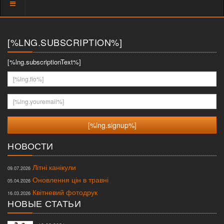
Показать
меню
[%LNG.SUBSCRIPTION%]
[%lng.subscriptionText%]
[%lng.fio%]
[%lng.youremail%]
НОВОСТИ
Літні канікули
09.07.2026
Оновлення цін в травні
05.04.2026
Квітневий фотодрук
16.03.2026
НОВЫЕ СТАТЬИ