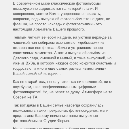
В современном мире классические фотоальбомы
незаслуженно задвигаются на «второй план». И
совершенно, можем Вам с уверенностью сказать,
напрасно, ведь выпускной фотоальбом это не диск, не
флешка, не просто «склад» с фотографиями - это
настоящий Хранитель Вашего прошлого.
Теплым летним вечером на даче, на уютной веранде за
чашечкой чая собираем всю семью, «добываем» из
шкафов все-все фотоальбомы и устраиваем вечер
счастливых моментов. А вот и выпускной альбом из
Детского сада, смешной и милый, и тоже выпускной, но
уже из ВУЗа, в котором каждое фото искрится счастьем и
гордостью, и много еще самых разных «вместилищ»
Вашей семейной истории...
Как не старайтесь, неполучится так ни с флешкой, ни с
ноутбуком, ни с профессиональным цифровым
фотоаппаратом! Но, не берет за душу. Атмосфера не та.
Совсем не ТА.
Так вот,дабы в Вашей семье навсегда сохранилась
возможность таких прекрасных фото-посиделок, мы и
предлагаем Вашему вниманию наши выпускные
фотоальбомы от Студии Форма.
Наша продукция представлена более чем двумястами