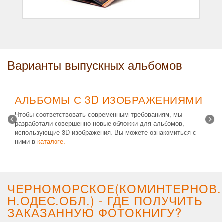
Варианты выпускных альбомов
АЛЬБОМЫ С 3D ИЗОБРАЖЕНИЯМИ
Чтобы соответствовать современным требованиям, мы
разработали совершенно новые обложки для альбомов,
использующие 3D-изображения. Вы можете ознакомиться с
ними в
каталоге.
Возможные типы изделий:
Альбом с файлами
,
Альбомная
крышка
и
Планшет
. Формат 20х30 вертикальный. Кроме
альбомов, вы теперь можете заказать фотокнигу Стандарт с
3D обложкой.
ЧЕРНОМОРСКОЕ(КОМИНТЕРНОВ.
Н.ОДЕС.ОБЛ.) - ГДЕ ПОЛУЧИТЬ
ЗАКАЗАННУЮ ФОТОКНИГУ?