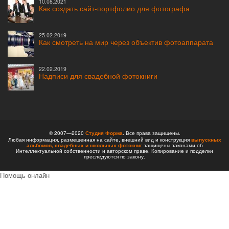
10.08.2021
Как создать сайт-портфолио для фотографа
25.02.2019
Как смотреть на мир через объектив фотоаппарата
22.02.2019
Надписи для свадебной фотокниги
© 2007—2020
Студия Форма
. Все права защищены.
Любая информация, размещенная на сайте, внешний вид и конструкция
выпускных
альбомов,
свадебных и школьных фотокниг
защищены законами об
Интеллектуальной собственности и авторском праве. Копирование и подделки
преследуются по закону.
Помощь онлайн