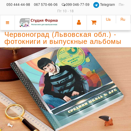
050 444-44-98
067 570-66-06
099 046-77-59
Telegram
Пн-
Пт 10 - 18
Ua
Ru
Показать
Червоноград (Львовская обл.) -
меню
фотокниги и выпускные альбомы