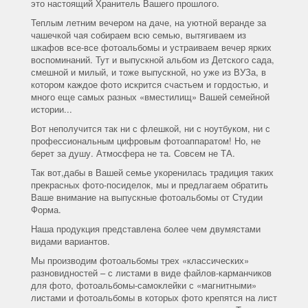
это настоящий Хранитель Вашего прошлого.
Теплым летним вечером на даче, на уютной веранде за
чашечкой чая собираем всю семью, вытягиваем из
шкафов все-все фотоальбомы и устраиваем вечер ярких
воспоминаний. Тут и выпускной альбом из Детского сада,
смешной и милый, и тоже выпускной, но уже из ВУЗа, в
котором каждое фото искрится счастьем и гордостью, и
много еще самых разных «вместилищ» Вашей семейной
истории...
Вот неполучится так ни с флешкой, ни с ноутбуком, ни с
профессиональным цифровым фотоаппаратом! Но, не
берет за душу. Атмосфера не та. Совсем не ТА.
Так вот,дабы в Вашей семье укоренилась традиция таких
прекрасных фото-посиделок, мы и предлагаем обратить
Ваше внимание на выпускные фотоальбомы от Студии
Форма.
Наша продукция представлена более чем двумястами
видами вариантов.
Мы производим фотоальбомы трех «классических»
разновидностей – с листами в виде файлов-карманчиков
для фото, фотоальбомы-самоклейки с «магнитными»
листами и фотоальбомы в которых фото крепятся на лист